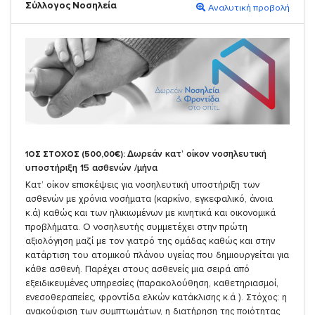
Σύλλογος Νοσηλεία
Αναλυτική προβολή
Δωρεάν κατ’ οίκον νοσηλευτική
1ΟΣ ΣΤΟΧΟΣ (500,00€):
υποστήριξη 15 ασθενών /μήνα
Κατ’ οίκον επισκέψεις για νοσηλευτική υποστήριξη των
ασθενών με χρόνια νοσήματα (καρκίνο, εγκεφαλικό, άνοια
κ.ά) καθώς και των ηλικιωμένων με κινητικά και οικονομικά
προβλήματα. Ο νοσηλευτής συμμετέχει στην πρώτη
αξιολόγηση μαζί με τον γιατρό της ομάδας καθώς και στην
κατάρτιση του ατομικού πλάνου υγείας που δημιουργείται για
κάθε ασθενή. Παρέχει στους ασθενείς μια σειρά από
εξειδικευμένες υπηρεσίες (παρακολούθηση, καθετηριασμοί,
ενεσοθεραπείες, φροντίδα ελκών κατάκλισης κ.ά ). Στόχος: η
ανακούφιση των συμπτωμάτων, η διατήρηση της ποιότητας