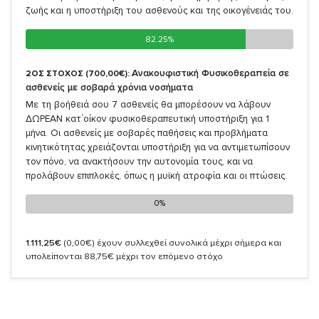
ζωής και η υποστήριξη του ασθενούς και της οικογένειάς του.
82.25%
82.25%
Ανακουφιστική Φυσικοθεραπεία σε
2ΟΣ ΣΤΟΧΟΣ (700,00€):
ασθενείς με σοβαρά χρόνια νοσήματα
Με τη βοήθειά σου 7 ασθενείς θα μπορέσουν να λάβουν
ΔΩΡΕΑΝ κατ΄οίκον φυσικοθεραπευτική υποστήριξη για 1
μήνα. Οι ασθενείς με σοβαρές παθήσεις και προβλήματα
κινητικότητας χρειάζονται υποστήριξη για να αντιμετωπίσουν
τον πόνο, να ανακτήσουν την αυτονομία τους, και να
προλάβουν επιπλοκές, όπως η μυϊκή ατροφία και οι πτώσεις.
0%
0%
1.111,25€
(0,00€)
έχουν συλλεχθεί συνολικά μέχρι σήμερα και
υπολείπονται 88,75€ μέχρι τον επόμενο στόχο