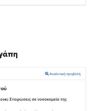
γάπη
Αναλυτική προβολή
πού
Στειρώσεις σε νοσοκομεία της
,00€):