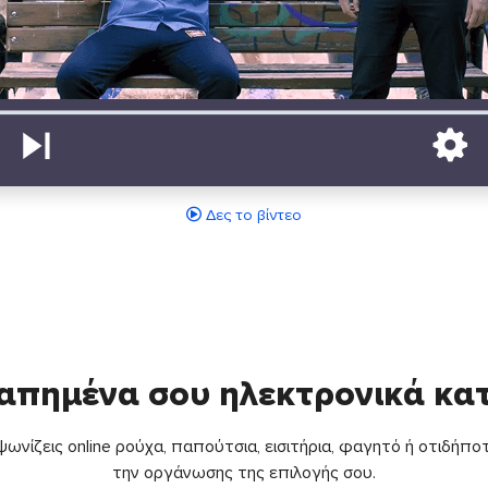
Δες το βίντεο
απημένα σου ηλεκτρονικά κ
ωνίζεις online ρούχα, παπούτσια, εισιτήρια, φαγητό ή οτιδήποτ
την οργάνωσης της επιλογής σου.