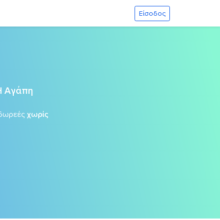
Είσοδος
Η Αγάπη
δωρεές
χωρίς