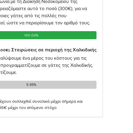
νία με τη Διοίκηση Νοσοκομείου της
ρειαζόμαστε αυτό το ποσό (300€), για να
οιες γάτες από τις πολλές που
ί, ώστε να περιορίσουμε τον αριθμό τους.
100.00%
100.00%
Στειρώσεις σε περιοχή της Χαλκιδικής
,00€):
καλύψουμε ένα μέρος του κόστους για τις
προγραμματίζουμε σε γάτες της Χαλκιδικής,
τίζουμε.
5.95%
5.95%
έχουν συλλεχθεί συνολικά μέχρι σήμερα και
,86€ μέχρι τον επόμενο στόχο