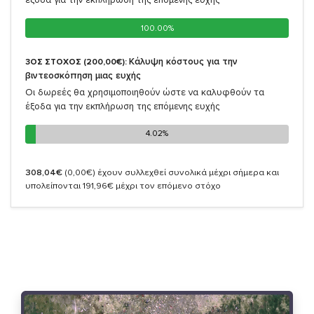
100.00%
100.00%
Κάλυψη κόστους για την
3ΟΣ ΣΤΟΧΟΣ (200,00€):
βιντεοσκόπηση μιας ευχής
Οι δωρεές θα χρησιμοποιηθούν ώστε να καλυφθούν τα
έξοδα για την εκπλήρωση της επόμενης ευχής
4.02%
4.02%
308,04€
(0,00€)
έχουν συλλεχθεί συνολικά μέχρι σήμερα και
υπολείπονται 191,96€ μέχρι τον επόμενο στόχο