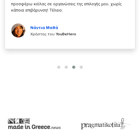
κάτι!
Κυριάκος Τσίγκρος
Χρήστης του
YouBeHero