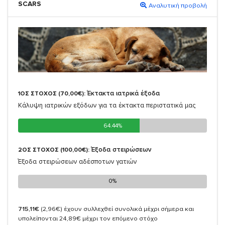
SCARS
Αναλυτική προβολή
Έκτακτα ιατρικά έξοδα
1ΟΣ ΣΤΟΧΟΣ (70,00€):
Κάλυψη ιατρικών εξόδων για τα έκτακτα περιστατικά μας
64.44%
64.44%
Έξοδα στειρώσεων
2ΟΣ ΣΤΟΧΟΣ (100,00€):
Έξοδα στειρώσεων αδέσποτων γατιών
0%
0%
715,11€
(2,96€)
έχουν συλλεχθεί συνολικά μέχρι σήμερα και
υπολείπονται 24,89€ μέχρι τον επόμενο στόχο