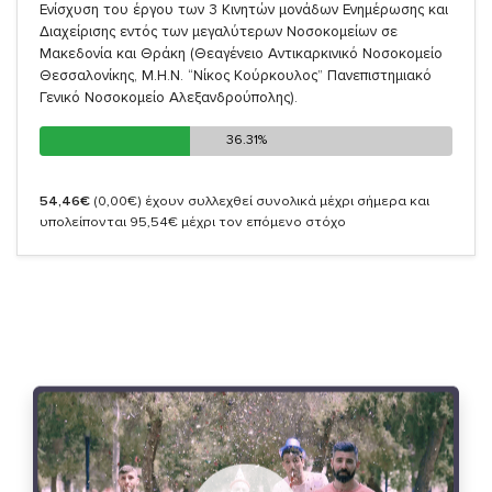
Ενίσχυση του έργου των 3 Κινητών μονάδων Ενημέρωσης και
Διαχείρισης εντός των μεγαλύτερων Νοσοκομείων σε
Μακεδονία και Θράκη (Θεαγένειο Αντικαρκινικό Νοσοκομείο
Θεσσαλονίκης, Μ.Η.Ν. “Νίκος Κούρκουλος” Πανεπιστημιακό
Γενικό Νοσοκομείο Αλεξανδρούπολης).
36.31%
36.31%
54,46€
(0,00€)
έχουν συλλεχθεί συνολικά μέχρι σήμερα και
υπολείπονται 95,54€ μέχρι τον επόμενο στόχο