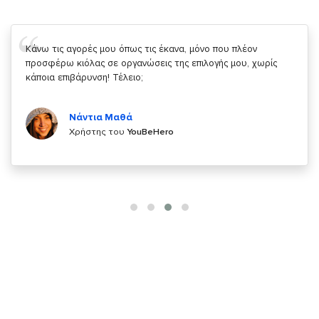
Σας ευχαριστώ που μας δίνετε την δυνατότητα να κάνουμε
κάτι!
Κυριάκος Τσίγκρος
Χρήστης του
YouBeHero