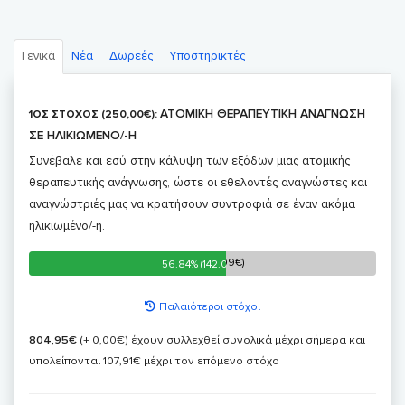
Γενικά
Νέα
Δωρεές
Υποστηρικτές
ΑΤΟΜΙΚΗ ΘΕΡΑΠΕΥΤΙΚΗ ΑΝΑΓΝΩΣΗ
1ΟΣ ΣΤΟΧΟΣ (250,00€):
ΣΕ ΗΛΙΚΙΩΜΕΝΟ/-Η
Συνέβαλε και εσύ στην κάλυψη των εξόδων μιας ατομικής
θεραπευτικής ανάγνωσης, ώστε οι εθελοντές αναγνώστες και
αναγνώστριές μας να κρατήσουν συντροφιά σε έναν ακόμα
ηλικιωμένο/-η.
56.84% (142.09€)
56.84% (142.09€)
Παλαιότεροι στόχοι
804,95€
(+ 0,00€)
έχουν συλλεχθεί συνολικά μέχρι σήμερα και
υπολείπονται 107,91€ μέχρι τον επόμενο στόχο