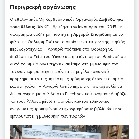
Περιγραφή οργάνωσης
Ο εθελοντικός Μη Κερδοσκοπικός Οργανισμός
Διαβάζω για
τους Άλλους
(ΑΜΚΕ), ιδρύθηκε τον
Ιανουάριο του 2015
με
αφορμή μια συζήτηση που είχε η
Αργυρώ Σπυριδάκη
με το
φίλο της Θοδωρή Τσάτσο- ο οποίος είναι εκ γενετής τυφλός-
περί λογοτεχνίας. Η Αργυρώ πρότεινε στο Θοδωρή να
διαβάσει το Σπίτι του Ύπνου και η απάντηση του Θοδωρή ότι
αυτό το βιβλίο δεν υπήρχε διαθέσιμο στη βιβλιοθήκη των
τυφλών έφερε στην επιφάνεια το μεγάλο κοινωνικό
πρόβλημα,αυτό της μη ισότιμης πρόσβασης όλων στα βιβλία
και στη γνώση. Η Αργυρώ λοιπόν πήρε την πρωτοβουλία να
δημιουργήσει μια σελίδα στο Facebook που ονόμασε Διαβάζω
για τους Άλλους μέσω της οποίας κάλεσε εθελοντές
αναγνώστες προκειμένου να ηχογραφήσουν βιβλία ώστε να
εμπλουτιστεί η βιβλιοθήκη των τυφλών.