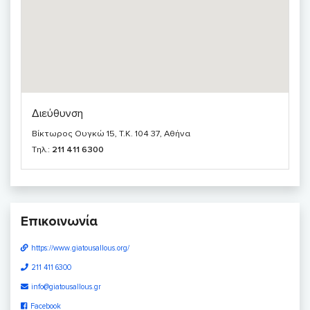
Διεύθυνση
Βίκτωρος Ουγκώ 15, T.K. 104 37, Αθήνα
Τηλ.:
211 411 6300
Επικοινωνία
https://www.giatousallous.org/
211 411 6300
info@giatousallous.gr
Facebook