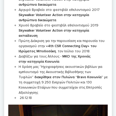
ανθρώπινα δικαιώματα
Αργυρό Βραβείο στο φεστιβάλ εθελοντισμού 2017
Skywalker
Volunteer
Action
στην κατηγορία
ανθρώπινα δικαιώματα
Χρυσό Βραβείο στο φεστιβάλ εθελοντισμού 2019
Skywalker
Volunteer
Action
στην κατηγορία
εκπαίδευση
Πρώτη Διάκριση για την παρουσίαση και παρουσία του
οργανισμού στην
«4th CSR
Connecting
Day
» του
Ιδρύματος Μποδοσάκη
, τον Ιούλιο του 2018.
Διαβάζω για τους Άλλους -
ΜΚΟ της Χρονιάς
στην κατηγορία Κοινωνία
Η δράση μας ''Ηχογραφήσεις ακουστικών βιβλίων για
εμπλουτισμό της Ακουστικής Βιβλιοθήκης των
Τυφλών''
διακρίθηκε στον Πυλώνα “Bravo Κοινωνία”
με
τη συμμετοχή 9.250 Ενεργών Πολιτών και 130
Κοινωνικών Εταίρων που συμμετείχαν στις Επιτροπές
Αξιολόγησης
26.12.18