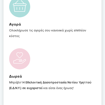
Αγορά
Ολοκλήρωσε τις αγορές σου κανονικά χωρίς επιπλέον
κόστος
Δωρεά
Μπράβο!
Η Εθελοντική Δασοπροστασία Νοτίου Υμηττού
(Ε.Δ.Ν.Υ.) σε ευχαριστεί
και είσαι ένας ήρωας!