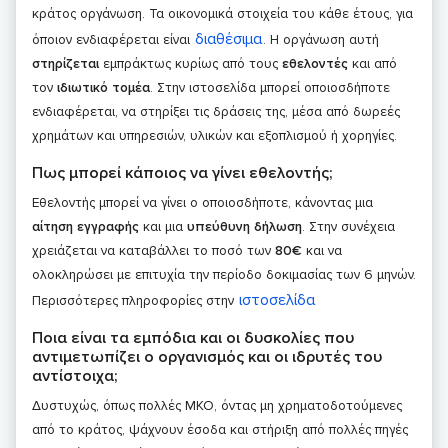
κράτος οργάνωση. Τα οικονομικά στοιχεία του κάθε έτους, για
διαθέσιμα
όποιον ενδιαφέρεται είναι
. H οργάνωση αυτή
στηρίζεται
εμπράκτως κυρίως από τους
εθελοντές
και από
τον
ιδιωτικό τομέα
. Στην ιστοσελίδα μπορεί οποιοσδήποτε
ενδιαφέρεται, να στηρίξει τις δράσεις της, μέσα από δωρεές
χρημάτων και υπηρεσιών, υλικών και εξοπλισμού ή χορηγίες.
Πως μπορεί κάποιος να γίνει εθελοντής;
Εθελοντής μπορεί να γίνει ο οποιοσδήποτε, κάνοντας μια
αίτηση εγγραφής
και μια
υπεύθυνη δήλωση
. Στην συνέχεια
χρειάζεται να καταβάλλει το ποσό των
80€
και να
ολοκληρώσει με επιτυχία την περίοδο δοκιμασίας των 6 μηνών.
ιστοσελίδα
Περισσότερες πληροφορίες στην
Ποια είναι τα εμπόδια και οι δυσκολίες που
αντιμετωπίζει ο οργανισμός και οι ιδρυτές του
αντίστοιχα;
Δυστυχώς, όπως πολλές ΜΚΟ, όντας μη χρηματοδοτούμενες
από το κράτος, ψάχνουν έσοδα και στήριξη από πολλές πηγές