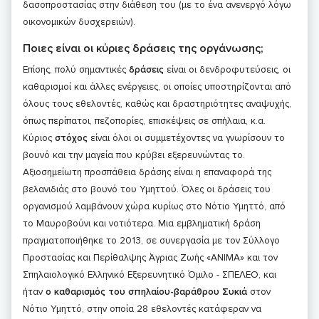
δασοπροστασίας στην διάθεση του (με το ένα ανενεργό λόγω
οικονομικών δυσχερειών).
Ποιες είναι οι κύριες δράσεις της οργάνωσης;
Επίσης, πολύ σημαντικές
δράσεις
είναι οι δενδροφυτεύσεις, οι
καθαρισμοί και άλλες ενέργειες, οι οποίες υποστηρίζονται από
όλους τους εθελοντές, καθώς και δραστηριότητες αναψυχής,
όπως περίπατοι, πεζοπορίες, επισκέψεις σε σπήλαια, κ.α.
Κύριος
στόχος
είναι όλοι οι συμμετέχοντες να γνωρίσουν το
βουνό και την μαγεία που κρύβει εξερευνώντας το.
Αξιοσημείωτη προσπάθεια δράσης είναι η επαναφορά της
βελανιδιάς στο βουνό του Υμηττού. Όλες οι δράσεις του
οργανισμού λαμβάνουν χώρα κυρίως στο Νότιο Υμηττό, από
το Μαυροβούνι και νοτιότερα. Μια εμβληματική δράση
πραγματοποιήθηκε το 2013, σε συνεργασία με τον Σύλλογο
Προστασίας και Περίθαλψης Άγριας Ζωής «ΑΝΙΜΑ» και τον
Σπηλαιολογικό Ελληνικό Εξερευνητικό Όμιλο - ΣΠΕΛΕΟ, και
ήταν
ο καθαρισμός του σπηλαίου-βαράθρου Συκιά
στον
Νότιο Υμηττό, στην οποία 28 εθελοντές κατάφεραν να