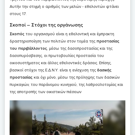
Αυτήν την στιγμή ο αριθμός των μελών - εθελοντών φτάνει
στους 17.
Σκοποί – Στόχοι της οργάνωσης
Σκοπός
του οργανισμού είναι η εθελοντική και έμπρακτη
δραστηριοποίηση των πολιτών στον τομέα της
προστασίας
του περιβάλλοντος
, μέσω της δασοπροστασίας και της
δασοπυρόσβεσης, οι πρωτοβουλίες προστασία του
οικοσυστήματος και άλλες εθελοντικές δράσεις. Επίσης,
βασικοί στόχοι της Ε.Δ.Ν.Υ. είναι η ενίσχυση της
δασικής
προστασίας
και όχι μόνο, μέσω της πρόληψης των δασικών
πυρκαγιών, του παράνομου κυνηγιού, της λαθροϋλοτομίας και
της αποτροπής των οικιστικών πιέσεων