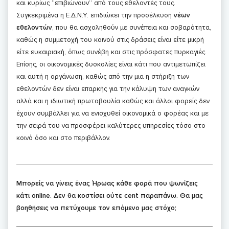
και κυρίως ‘’επιβιώνουν’’ από τους εθελοντές τους.
Συγκεκριμένα η Ε.Δ.Ν.Υ. επιδιώκει την προσέλκυση
νέων
εθελοντών
, που θα ασχοληθούν με συνέπεια και σοβαρότητα,
καθώς η συμμετοχή του κοινού στις δράσεις είναι είτε μικρή
είτε ευκαιριακή, όπως συνέβη και στις πρόσφατες πυρκαγιές.
Επίσης, οι οικονομικές δυσκολίες είναι κάτι που αντιμετωπίζει
και αυτή η οργάνωση, καθώς από την μια η στήριξη των
εθελοντών δεν είναι επαρκής για την κάλυψη των αναγκών
αλλά και η ιδιωτική πρωτοβουλία καθώς και άλλοι φορείς δεν
έχουν συμβάλλει για να ενισχυθεί οικονομικά ο φορέας και με
την σειρά του να προσφέρει καλύτερες υπηρεσίες τόσο στο
κοινό όσο και στο περιβάλλον.
Μπορείς να γίνεις ένας Ήρωας κάθε φορά που ψωνίζεις
κάτι online. Δεν θα κοστίσει ούτε cent παραπάνω. Θα μας
βοηθήσεις να πετύχουμε τον επόμενο μας στόχο;