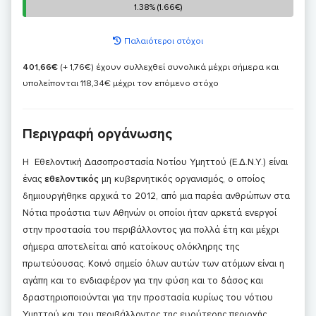
1.38% (1.66€)
1.38% (1.66€)
Παλαιότεροι στόχοι
401,66€
(+ 1,76€)
έχουν συλλεχθεί συνολικά μέχρι σήμερα και
υπολείπονται 118,34€ μέχρι τον επόμενο στόχο
Περιγραφή οργάνωσης
Η Εθελοντική Δασοπροστασία Νοτίου Υμηττού (Ε.Δ.Ν.Υ.) είναι
ένας
εθελοντικός
μη κυβερνητικός οργανισμός, ο οποίος
δημιουργήθηκε αρχικά το 2012, από μια παρέα ανθρώπων στα
Νότια προάστια των Αθηνών οι οποίοι ήταν αρκετά ενεργοί
στην προστασία του περιβάλλοντος για πολλά έτη και μέχρι
σήμερα αποτελείται από κατοίκους ολόκληρης της
πρωτεύουσας. Κοινό σημείο όλων αυτών των ατόμων είναι η
αγάπη και το ενδιαφέρον για την φύση και το δάσος και
δραστηριοποιούνται για την προστασία κυρίως του νότιου
Υμηττού και του περιβάλλοντος της ευρύτερης περιοχής.