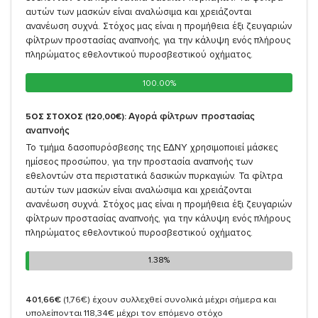
αυτών των μασκών είναι αναλώσιμα και χρειάζονται
ανανέωση συχνά. Στόχος μας είναι η προμήθεια έξι ζευγαριών
φίλτρων προστασίας αναπνοής, για την κάλυψη ενός πλήρους
πληρώματος εθελοντικού πυροσβεστικού οχήματος.
100.00%
100.00%
Αγορά φίλτρων προστασίας
5ΟΣ ΣΤΟΧΟΣ (120,00€):
αναπνοής
Το τμήμα δασοπυρόσβεσης της ΕΔΝΥ χρησιμοποιεί μάσκες
ημίσεος προσώπου, για την προστασία αναπνοής των
εθελοντών στα περιστατικά δασικών πυρκαγιών. Τα φίλτρα
αυτών των μασκών είναι αναλώσιμα και χρειάζονται
ανανέωση συχνά. Στόχος μας είναι η προμήθεια έξι ζευγαριών
φίλτρων προστασίας αναπνοής, για την κάλυψη ενός πλήρους
πληρώματος εθελοντικού πυροσβεστικού οχήματος.
1.38%
1.38%
401,66€
(1,76€)
έχουν συλλεχθεί συνολικά μέχρι σήμερα και
υπολείπονται 118,34€ μέχρι τον επόμενο στόχο