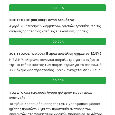
100.00%
100.00%
Γάντια δερμάτινα
2ΟΣ ΣΤΟΧΟΣ (100,00€):
Αγορά 20 ζευγαριών δερμάτινων γαντιών εργασίας, για τις
ανάγκες προστασίας κατά τις εθελοντικές δράσεις.
100.00%
100.00%
Ετήσια ασφάλιση οχήματος ΕΔΝΥ2
3ΟΣ ΣΤΟΧΟΣ (120,00€):
Η Ε.Δ.Ν.Υ. πληρώνει κανονικά ασφάλιστρα για τα οχήματά
της. Το ετήσιο κόστος των ασφαλίστρων για το περιπολικό
4x4 όχημα δασοπροστασίας ΕΔΝΥ2 ανέρχεται σε 120 ευρώ.
100.00%
100.00%
Αγορά φίλτρων προστασίας
4ΟΣ ΣΤΟΧΟΣ (120,00€):
αναπνοής
Το τμήμα δασοπυρόσβεσης της ΕΔΝΥ χρησιμοποιεί μάσκες
ημίσεος προσώπου, για την προστασία αναπνοής των
εθελοντών στα περιστατικά δασικών πυρκαγιών. Τα φίλτρα