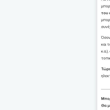
μπορ
του 
μπορ
συνέχ
Όσον
και τ
κ.α.
τοπι
Τώρα
ηλεκ
Μπορ
Θα μ