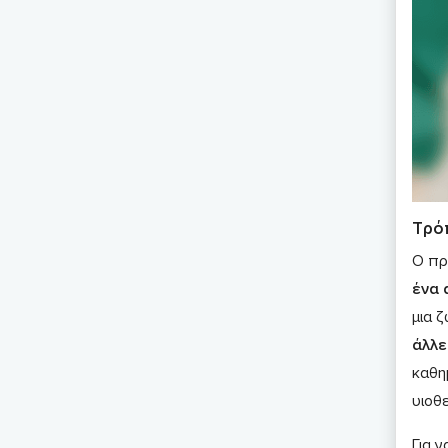
Τρό
Ο πρ
ένα 
μια 
άλλε
καθη
υιοθ
Για ν