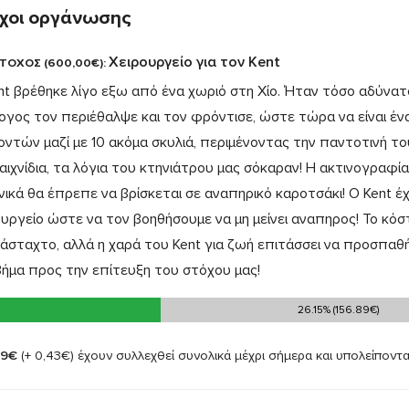
χοι οργάνωσης
Χειρουργείο για τον Kent
ΣΤΟΧΟΣ (600,00€):
nt βρέθηκε λίγο εξω από ένα χωριό στη Χίο. Ήταν τόσο αδύνατ
ογος τον περιέθαλψε και τον φρόντισε, ώστε τώρα να είναι ένα
οντών μαζί με 10 ακόμα σκυλιά, περιμένοντας την παντοτινή του
παιχνίδια, τα λόγια του κτηνιάτρου μας σόκαραν! Η ακτινογραφί
νικά θα έπρεπε να βρίσκεται σε αναπηρικό καροτσάκι! Ο Kent έ
ουργείο ώστε να τον βοηθήσουμε να μη μείνει αναπηρος! Το κόστ
άσταχτο, αλλά η χαρά του Kent για ζωή επιτάσσει να προσπαθήσο
βήμα προς την επίτευξη του στόχου μας!
26.15% (156.89€)
26.15% (156.89€)
89€
(+ 0,43€)
έχουν συλλεχθεί συνολικά μέχρι σήμερα και υπολείποντα