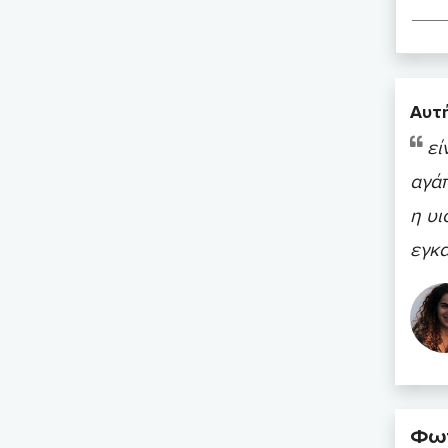
Αυτή
εί
αγάπ
η υι
εγκ
Φωτ