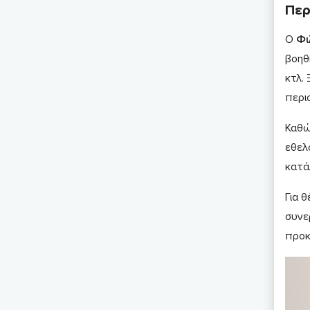
Περ
Ο
Φι
βοηθ
κτλ.
περι
Καθώ
εθελ
κατά
Για 
συνε
προκ