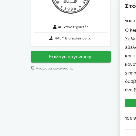
Στό
1ΟΣ 
48 Υποστηρικτές
Ο Ke
443,11€ υπολείπονται
Σύλλ
εθελ
και 
Επιλογή οργάνωσης
κανο
Αναφορά οργάνωσης
χειρ
δυσβ
ένα 
156,