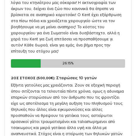
λόγια του κτηνιάτρου μας σόκαραν! Η ακτινογραφία των
άκρων του, δείχνει ένα ζώο που κανονικά θα έπρεπε να
βρίσκεται σε αναπηρικό καροτσάκι! Ο Kent έχει εξάρθρωση
στα πίσω πόδια και χρειάζεται χειρουργείο ώστε να τον
βοηθήσουμε να μη μείνει αναπηρος! Το κόστος του
χειρουργείου για ένα Σωματείο είναι δυσβάσταχτο, αλλά η
χαρά του Kent για ζωή επιτάσσει να προσπαθήσουμε γι
αυτόν! Κάθε δωρεά, είναι για εμάς, ένα βήμα προς την
επίτευξη του στόχου μας!
26.15%
26.15%
Στειρώσεις 10 γατών
2ΟΣ ΣΤΟΧΟΣ (500,00€):
Εξήντα γατούλες μας χρειάζονται. Ζουν σε εξοχική περιοχή
όπου σιτίζονται τα τελευταία πέντε χρόνια, ομως η αδυναμια
επαρκών στειρώσεων από τον άνθρωπο που τις φροντίζει
είχε ως αποτέλεσμα τη μεγάλη αυξηση του πληθυσμού τους.
Θηλυκές που άλλες είναι εγκυμονούσες και αλλες
προσπαθούν να θρεψουν τα γατάκια τους, αστείρωτοι
αρσενικοί γάτοι τραυματισμένοι και ταλαιπωρημενοι από
τσακωμους και μικρά γατάκια άλλα υγιή και άλλα με
αναπνευστικά. Στόχος είναι η στείρωση των θηλυκών γατών