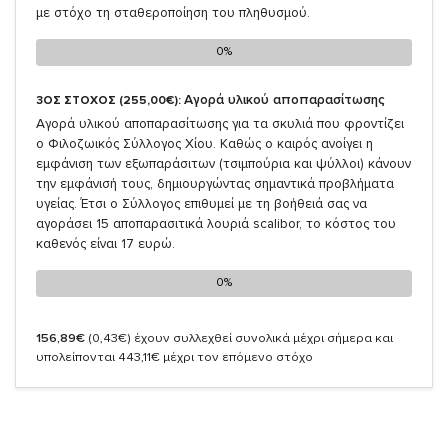
με στόχο τη σταθεροποίηση του πληθυσμού.
0%
0%
Αγορά υλικού αποπαρασίτωσης
3ΟΣ ΣΤΟΧΟΣ (255,00€):
Αγορά υλικού αποπαρασίτωσης για τα σκυλιά που φροντίζει
ο Φιλοζωικός Σύλλογος Χίου. Καθώς ο καιρός ανοίγει η
εμφάνιση των εξωπαράσιτων (τσιμπούρια και ψύλλοι) κάνουν
την εμφάνισή τους, δημιουργώντας σημαντικά προβλήματα
υγείας. Έτσι ο Σύλλογος επιθυμεί με τη βοήθειά σας να
αγοράσει 15 αποπαρασιτικά λουριά scalibor, το κόστος του
καθενός είναι 17 ευρώ.
0%
0%
156,89€
(0,43€)
έχουν συλλεχθεί συνολικά μέχρι σήμερα και
υπολείπονται 443,11€ μέχρι τον επόμενο στόχο