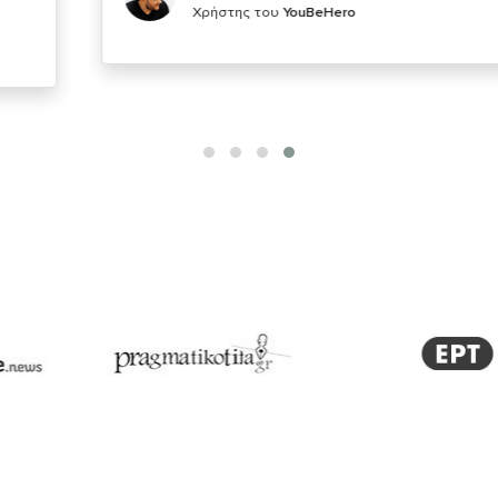
Χρήστης του
YouBeHero