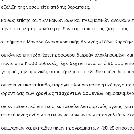
εξέλιξη της νόσου είτε από τις θεραπείες,
καθώς επίσης και των κοινωνικών και πνευματικών αναγκών το
την επίτευξη της καλύτερης δυνατής ποιότητας ζωής τους.
και σήμερα η Μονάδα Ανακουφιστικής Αγωγής «Τζένη Καρέζη»:
σε κλινικό επίπεδο, έχει προσφέρει δωρεάν ολοκληρωμένη και
πάνω από 11.000 ασθενείς, έχει δεχτεί πάνω από 90.000 επισκ
γραμμής τηλεφωνικής υποστήριξης από εξειδικευμένο λειτουργό
σε ερευνητικό επίπεδο, παράγει πλούσιο ερευνητικό έργο π
φροντίδας των
χρονίως πασχόντων ασθενών
, δημοσιευμένο
σε εκπαιδευτικό επίπεδο, εκπαιδεύει λειτουργούς υγείας (για
επιστήμονες ανθρωπιστικών και κοινωνικών επαγγελμάτων σε 
σεμιναρίων και εκπαιδευτικών προγραμμάτων (έξι εξ αποστ