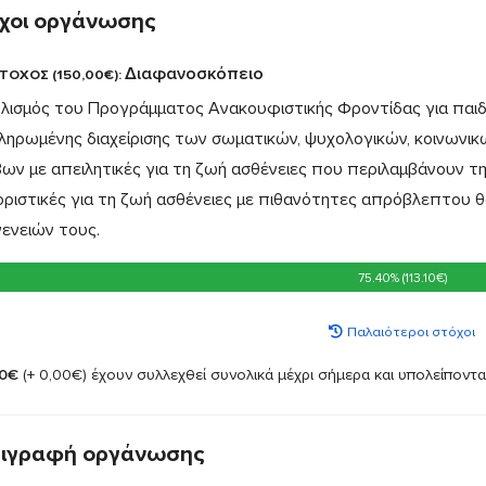
χοι οργάνωσης
Διαφανοσκόπειο
ΤΟΧΟΣ (150,00€):
λισμός του Προγράμματος Ανακουφιστικής Φροντίδας για παιδ
ληρωμένης διαχείρισης των σωματικών, ψυχολογικών, κοινωνικ
ων με απειλητικές για τη ζωή ασθένειες που περιλαμβάνουν την
οριστικές για τη ζωή ασθένειες με πιθανότητες απρόβλεπτου θα
γενειών τους.
75.40% (113.10€)
75.40% (113.10€)
Παλαιότεροι στόχοι
10€
(+ 0,00€)
έχουν συλλεχθεί συνολικά μέχρι σήμερα και υπολείποντ
ιγραφή οργάνωσης