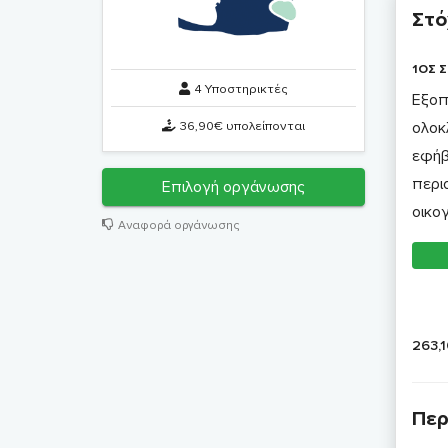
Στό
1ΟΣ Σ
4 Υποστηρικτές
Εξοπ
36,90€ υπολείπονται
ολοκ
εφήβ
περι
Επιλογή οργάνωσης
οικο
Αναφορά οργάνωσης
263,
Περ