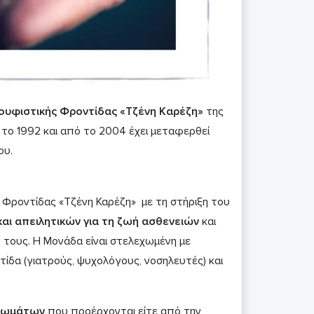
υφιστικής Φροντίδας «Τζένη Καρέζη»
της
 το 1992 και από το 2004 έχει μεταφερθεί
ου.
 Φροντίδας «Τζένη Καρέζη» με τη στήριξη του
αι απειλητικών για τη ζωή ασθενειών
και
ς τους. Η Μονάδα είναι στελεχωμένη με
ίδα (γιατρούς, ψυχολόγους, νοσηλευτές) και
πτωμάτων
που προέρχονται είτε από την