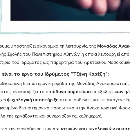
δρυμα υποστηρίζει οικονομικά τη λειτουργία της
Μονάδας Ανακο
ικής Σχολής του Πανεπιστημίου Αθηνών, η οποία λειτουργεί από
κτίριο του Ιδρύματος ως παράρτημα του Αρεταιείου Νοσοκομεί
 είναι το έργο του Ιδρύματος “Τζένη Καρέζη”;
ειδικευμένη διεπιστημονική ομάδα της Μονάδας Ανακουφιστικής
ματος, ανακουφίζει τα
επώδυνα συμπτώματα εξελικτικών ή/κ
χει
ψυχολογική υποστήριξη
στους ασθενείς και τις οικογένειέ
δικευμένο διεπιστημονικό προσωπικό στην Ανακουφιστική Φροντ
έλη της εργάζονται και συνεργάζονται καθημερινά
για την ανακούφιση των
σωματικών και ψυχολογικών συμ