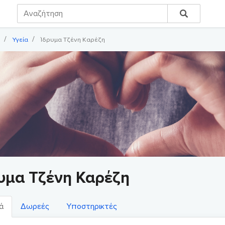
Υγεία
Ίδρυμα Τζένη Καρέζη
υμα Τζένη Καρέζη
ά
Δωρεές
Υποστηρικτές