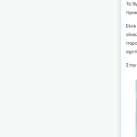
Το Ί
προκ
Είναι
ολοκ
παρο
σχετί
Στην