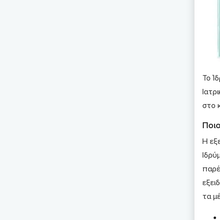
Το Ί
Ιατρ
στο 
Ποιο
Η εξ
Ιδρύ
παρέ
εξει
τα μ