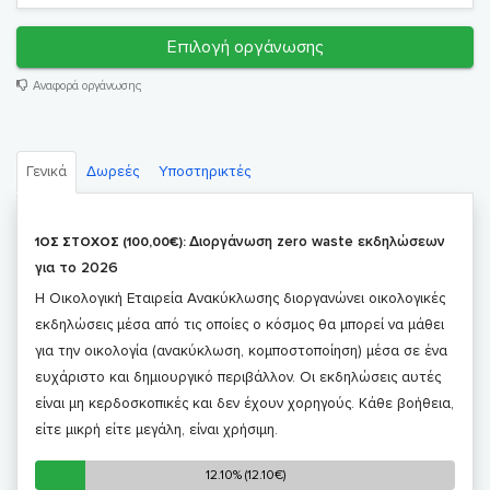
Επιλογή οργάνωσης
Αναφορά οργάνωσης
Γενικά
Δωρεές
Υποστηρικτές
Διοργάνωση zero waste εκδηλώσεων
1ΟΣ ΣΤΟΧΟΣ (100,00€):
για το 2026
Η Οικολογική Εταιρεία Ανακύκλωσης διοργανώνει οικολογικές
εκδηλώσεις μέσα από τις οποίες ο κόσμος θα μπορεί να μάθει
για την οικολογία (ανακύκλωση, κομποστοποίηση) μέσα σε ένα
ευχάριστο και δημιουργικό περιβάλλον. Οι εκδηλώσεις αυτές
είναι μη κερδοσκοπικές και δεν έχουν χορηγούς. Κάθε βοήθεια,
είτε μικρή είτε μεγάλη, είναι χρήσιμη.
12.10% (12.10€)
12.10% (12.10€)