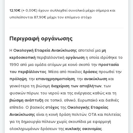
12,10€
(+ 0,00€)
έχουν συλλεχθεί συνολικά μέχρι σήμερα και
υπολείπονται 87,90€ μέχρι τον επόμενο στόχο
Περιγραφή οργάνωσης
Η
Οικολογική Εταιρεία Ανακύκλωσης
αποτελεί μια
μη
κερδοσκοπική
περιβαλλοντική
οργάνωση
η οποία ιδρύθηκε το
1990 από μια ομάδα ατόμων με κοινό σκοπό την
προστασία
του περιβάλλοντος
. Μέσα από ποικίλες
δράσεις
προωθεί την
πρόληψη
, την
επαναχρησιμοποίηση
, την
ανακύκλωση
και
γενικότερα τη βιώσιμη
διαχείριση των αποβλήτων
, των
φυσικών πόρων, του νερού και της ενέργειας καθώς και τη
βιώσιμη ανάπτυξη
σε τοπικό, εθνικό, Ευρωπαϊκό και διεθνές
επίπεδο. Ο βασικός
στόχος
της
Οικολογικής Εταιρείας
Ανακύκλωσης
είναι η κοινή δράση πολιτών, ΟΤΑ και πολιτείας
για τη δημιουργία πόλεων χωρίς σκουπίδια με εφαρμογή
ολοκληρωμένων δράσεων της
κυκλικής οικονομίας
.