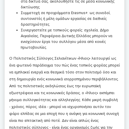
στα δίκτυά σας, ακολουθήστε τις σε μέσα κοινωνικής
δικτύωσης.
Συμμετοχή σε προγράμματα Erasmus+: ως συνοδοί,
συντονιστές ή μέλη ομάδων εργασίας σε διεθνείς
δραστηριότητες.
Συνεργαστείτε με τοπικούς φορείς: σχολεία, Δήμο
Αιγιαλείας, Περιφέρεια Δυτικής Ελλάδας μπορούν να
ενισχύσουν έργα του συλλόγου μέσα από κοινές
πρωτοβουλίες.
Ο Πολιτιστικός Σύλλογος Σελιανίτικων «Ήλιος» λειτουργεί ως
ένα φωτεινό παράδειγμα του πώς ένας τοπικός φορέας μπορεί
να εμπλακεί ενεργά και θεσμικά τόσο στον πολιτισμό όσο και
στη δημιουργία ενός κοινωνικά ισορροπημένου περιβάλλοντος.
Από τις πολιτιστικές εκδηλώσεις έως την ευρωπαϊκή
εξωστρέφεια και τις κοινωνικές δράσεις, ο «Ήλιος» εκπέμπει
μήνυμα συλλογικότητας και αλληλεγγύης. Κάθε μικρή συμβολή
- χρόνος, πόρος, ιδέα - μπορεί να ισχυροποιήσει αυτόν τον
φάρο ελπίδας σε μια εποχή που η ανάγκη για κοινωνική συνοχή
είναι πιο επιτακτική από ποτέ. Δεν είναι απλώς ένας
πολιτιστικός σύλλογος - είναι ένας οργανισμός ζωής για την