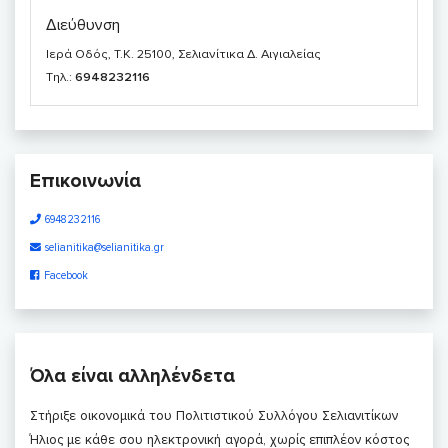
Διεύθυνση
Ιερά Οδός, T.K. 25100, Σελιανίτικα Δ. Αιγιαλείας
Τηλ.:
6948232116
Επικοινωνία
6948232116
selianitika@selianitika.gr
Facebook
Όλα είναι αλληλένδετα
Στήριξε οικονομικά του Πολιτιστικού Συλλόγου Σελιανιτίκων
Ήλιος με κάθε σου ηλεκτρονική αγορά, χωρίς επιπλέον κόστος