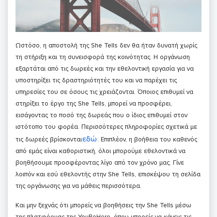
Ωστόσο, η αποστολή της She Tells δεν θα ήταν δυνατή χωρίς
τη στήριξη και τη συνεισφορά της κοινότητας. Η οργάνωση
εξαρτάται από τις δωρεές και την εθελοντική εργασία για να
υποστηρίξει τις δραστηριότητές του και να παρέχει τις
υπηρεσίες του σε όσους τις χρειάζονται. Όποιος επιθυμεί να
στηρίξει το έργο της She Tells, μπορεί να προσφέρει,
εισάγοντας το ποσό της δωρεάς που ο ίδιος επιθυμεί στον
ιστότοπο του φορέα. Περισσότερες πληροφορίες σχετικά με
εδώ
τις δωρεές βρίσκονται
. Επιπλέον, η βοήθεια του καθενός
από εμάς είναι καθοριστική, όλοι μπορούμε εθελοντικά να
βοηθήσουμε προσφέροντας λίγο από τον χρόνο μας. Γίνε
λοιπόν και εσύ εθελοντής στην She Tells, επισκέψου τη σελίδα
της οργάνωσης για να μάθεις περισσότερα.
Και μην ξεχνάς ότι μπορείς να βοηθήσεις την She Tells μέσω
της πλατφόρμας της YouBeHero, όπου μπορείς να κάνεις τις