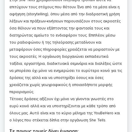
επιτύχουν τους στόχους που θέτουν. Ένα από τα μέσα είναι η
αφήγηση (storytelling), όπου μέσα από την διαδραστική χρήση
λέξεων και πράξεων-κινήσεων παρουσιάζουν στους ακροατές
όσα θέλουν να πουν εξάπτοντας την φαντασία τους και
διατηρώντας αμείωτο το ενδιαφέρον τους. Επιπλέον, μέσω
του ραδιοφώνου ή της τηλεόρασης μεταδίνουν και
μεταφέρουν όσες πληροφορίες χρειάζεται να μοιραστούν με
τους ακροατές. Η οργάνωση διοργανώνει εκπαιδευτικά
ταξίδια, εργαστήρια, διαδικτυακά σεμινάρια και διαλέξεις ώστε
να μπορέσει όχι μόνο να ενημερώσει το ευρύτερο κοινό για τις
δράσεις της αλλά και να υποστηρίξει όσους και όσες
χρειάζεται χωρίς γεωγραφικούς ή οποιασδήποτε μορφής
περιορισμούς.
Τέτοιες δράσεις αξίζουν όχι μόνο να γίνονται γνωστές στο
ευρύ κοινό αλλά και να υποστηρίζονται με κάθε τρόπο από
όλους μας. Αυτό είναι και το κύριο μέλημα της YouBeHero και
ο λόγος που στέκεται δίπλα στην οργάνωση She Tells.
Σε ποιους τομείς δίνει έμφαση;