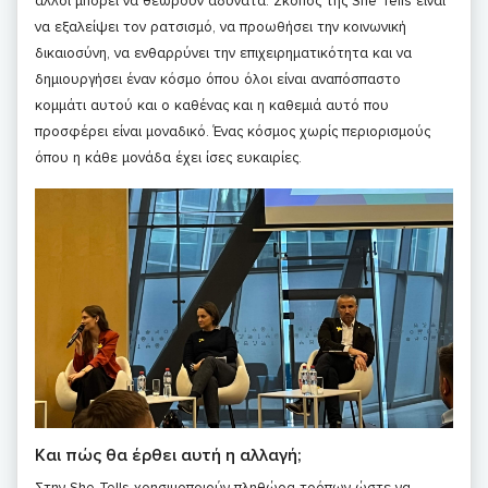
άλλοι μπορεί να θεωρούν αδύνατα. Σκοπός της She Tells είναι
να εξαλείψει τον ρατσισμό, να προωθήσει την κοινωνική
δικαιοσύνη, να ενθαρρύνει την επιχειρηματικότητα και να
δημιουργήσει έναν κόσμο όπου όλοι είναι αναπόσπαστο
κομμάτι αυτού και ο καθένας και η καθεμιά αυτό που
προσφέρει είναι μοναδικό. Ένας κόσμος χωρίς περιορισμούς
όπου η κάθε μονάδα έχει ίσες ευκαιρίες.
Και πώς θα έρθει αυτή η αλλαγή;
Στην She Tells χρησιμοποιούν πληθώρα τρόπων ώστε να