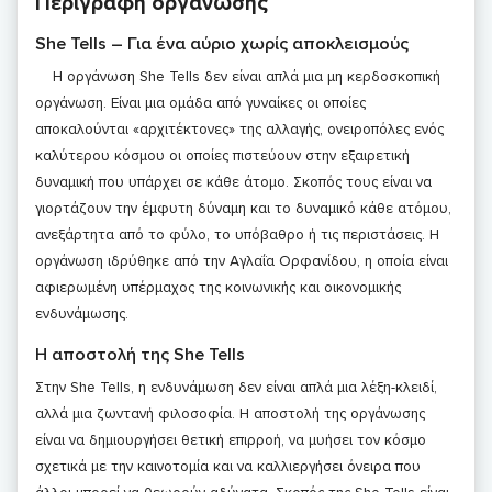
Περιγραφή οργάνωσης
She Tells – Για ένα αύριο χωρίς αποκλεισμούς
Η οργάνωση She Tells δεν είναι απλά μια μη κερδοσκοπική
οργάνωση. Είναι μια ομάδα από γυναίκες οι οποίες
αποκαλούνται «αρχιτέκτονες» της αλλαγής, ονειροπόλες ενός
καλύτερου κόσμου οι οποίες πιστεύουν στην εξαιρετική
δυναμική που υπάρχει σε κάθε άτομο. Σκοπός τους είναι να
γιορτάζουν την έμφυτη δύναμη και το δυναμικό κάθε ατόμου,
ανεξάρτητα από το φύλο, το υπόβαθρο ή τις περιστάσεις. Η
οργάνωση ιδρύθηκε από την Αγλαΐα Ορφανίδου, η οποία είναι
αφιερωμένη υπέρμαχος της κοινωνικής και οικονομικής
ενδυνάμωσης.
Η αποστολή της She Tells
Στην She Tells, η ενδυνάμωση δεν είναι απλά μια λέξη-κλειδί,
αλλά μια ζωντανή φιλοσοφία. Η αποστολή της οργάνωσης
είναι να δημιουργήσει θετική επιρροή, να μυήσει τον κόσμο
σχετικά με την καινοτομία και να καλλιεργήσει όνειρα που