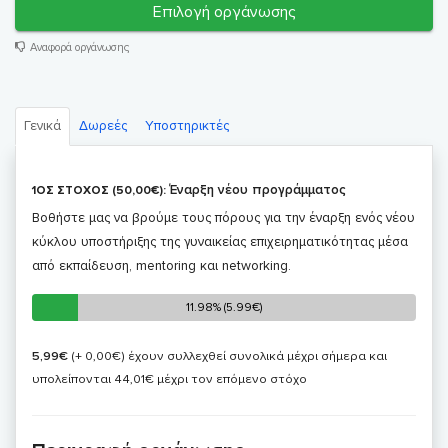
Επιλογή οργάνωσης
Αναφορά οργάνωσης
Γενικά
Δωρεές
Υποστηρικτές
Έναρξη νέου προγράμματος
1ΟΣ ΣΤΟΧΟΣ (50,00€):
Βοθήστε μας να βρούμε τους πόρους για την έναρξη ενός νέου
κύκλου υποστήριξης της γυναικείας επιχειρηματικότητας μέσα
από εκπαίδευση, mentoring και networking.
11.98% (5.99€)
11.98% (5.99€)
5,99€
(+ 0,00€)
έχουν συλλεχθεί συνολικά μέχρι σήμερα και
υπολείπονται 44,01€ μέχρι τον επόμενο στόχο