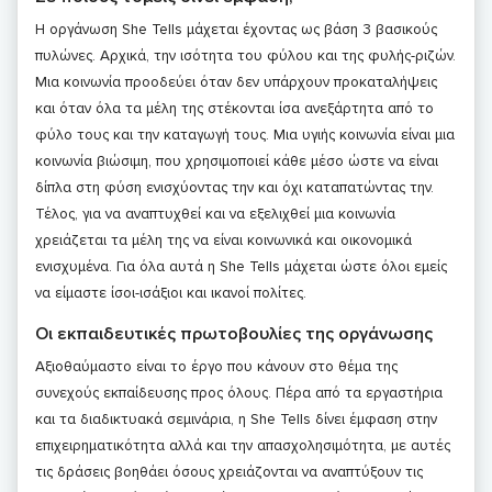
Η οργάνωση She Tells μάχεται έχοντας ως βάση 3 βασικούς
πυλώνες. Αρχικά, την ισότητα του φύλου και της φυλής-ριζών.
Μια κοινωνία προοδεύει όταν δεν υπάρχουν προκαταλήψεις
και όταν όλα τα μέλη της στέκονται ίσα ανεξάρτητα από το
φύλο τους και την καταγωγή τους. Μια υγιής κοινωνία είναι μια
κοινωνία βιώσιμη, που χρησιμοποιεί κάθε μέσο ώστε να είναι
δίπλα στη φύση ενισχύοντας την και όχι καταπατώντας την.
Τέλος, για να αναπτυχθεί και να εξελιχθεί μια κοινωνία
χρειάζεται τα μέλη της να είναι κοινωνικά και οικονομικά
ενισχυμένα. Για όλα αυτά η She Tells μάχεται ώστε όλοι εμείς
να είμαστε ίσοι-ισάξιοι και ικανοί πολίτες.
Οι εκπαιδευτικές πρωτοβουλίες της οργάνωσης
Αξιοθαύμαστο είναι το έργο που κάνουν στο θέμα της
συνεχούς εκπαίδευσης προς όλους. Πέρα από τα εργαστήρια
και τα διαδικτυακά σεμινάρια, η She Tells δίνει έμφαση στην
επιχειρηματικότητα αλλά και την απασχολησιμότητα, με αυτές
τις δράσεις βοηθάει όσους χρειάζονται να αναπτύξουν τις