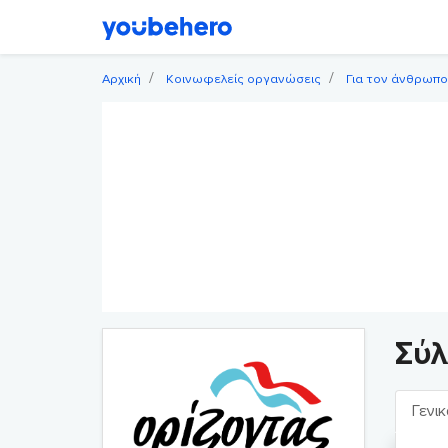
Αρχική
Κοινωφελείς οργανώσεις
Για τον άνθρωπο
Σύλ
Γενικ