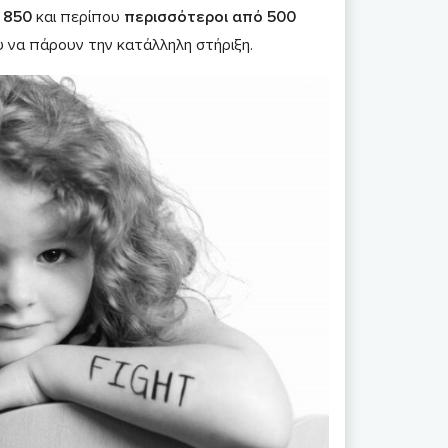
 850
και περίπου
περισσότεροι από 500
 να πάρουν την κατάλληλη στήριξη.