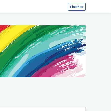
Είσοδος