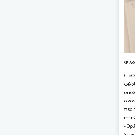
Φιλο
Ο «
Ο
φιλο
υποβά
οικογ
περί
επιπ
«
Ορί
ξεν