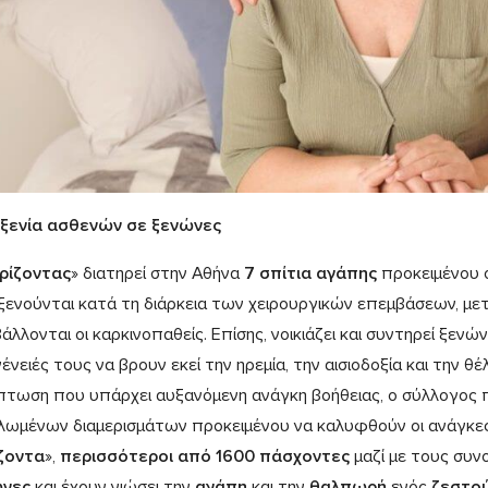
ξενία ασθενών σε ξενώνες
ρίζοντας
» διατηρεί στην Αθήνα
7 σπίτια αγάπης
προκειμένου οι
ξενούνται κατά τη διάρκεια των χειρουργικών επεμβάσεων, με
λλονται οι καρκινοπαθείς. Επίσης, νοικιάζει και συντηρεί ξενώ
ένειές τους να βρουν εκεί την ηρεμία, την αισιοδοξία και την θ
πτωση που υπάρχει αυξανόμενη ανάγκη βοήθειας, ο σύλλογος 
λωμένων διαμερισμάτων προκειμένου να καλυφθούν οι ανάγκες 
ζοντα
»,
περισσότεροι από 1600 πάσχοντες
μαζί με τους συ
ώνες
και έχουν νιώσει την
αγάπη
και την
θαλπωρή
ενός
ζεστού