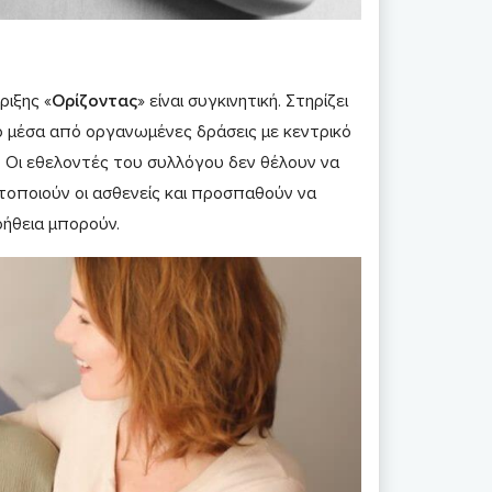
ριξης «
Ορίζοντας
» είναι συγκινητική. Στηρίζει
ο μέσα από οργανωμένες δράσεις με κεντρικό
. Οι εθελοντές του συλλόγου δεν θέλουν να
οποιούν οι ασθενείς και προσπαθούν να
οήθεια μπορούν.