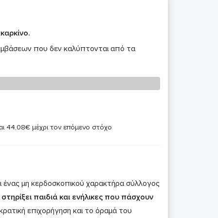
καρκίνο.
εμβάσεων που δεν καλύπτονται από τα
αι 44,08€ μέχρι τον επόμενο στόχο
αι ένας μη κερδοσκοπικού χαρακτήρα σύλλογος
 στηρίξει
παιδιά και ενήλικες που πάσχουν
κρατική επιχορήγηση και το όραμά του