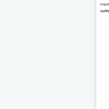
καρκ
ασθε