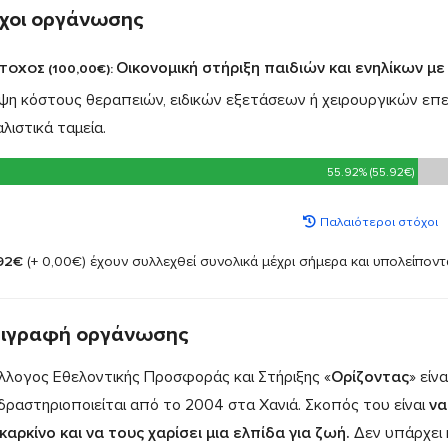
χοι οργάνωσης
Οικονομική στήριξη παιδιών και ενηλίκων με 
ΤΟΧΟΣ (100,00€):
ψη κόστους θεραπειών, ειδικών εξετάσεων ή χειρουργικών επ
λιστικά ταμεία.
55.92% (55.92€)
55.92% (55.92€)
Παλαιότεροι στόχοι
92€
(+ 0,00€)
έχουν συλλεχθεί συνολικά μέχρι σήμερα και υπολείποντ
ιγραφή οργάνωσης
λλογος Εθελοντικής Προσφοράς και Στήριξης «
Ορίζοντας
» είν
δραστηριοποιείται από το 2004 στα Χανιά. Σκοπός του είναι
να
καρκίνο και να τους χαρίσει μια ελπίδα για ζωή.
Δεν υπάρχει 