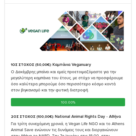
Καμπάνια Veganuary
1ΟΣ ΣΤΟΧΟΣ (50,00€):
Ο Δεκέμβρης μπαίνει και εμείς προετοιμαζόμαστε για την
μεγαλύτερη καμπάνια του έτους, με στόχο να προσφέρουμε
όσο καλύτερα μπορούμε όσο περισσότερο κόσμο κοντά
στον βιγκανισμό και την φυτική διατροφή.
100.00%
100.00%
National Animal Rights Day - Αθήνα
2ΟΣ ΣΤΟΧΟΣ (100,00€):
Για τρίτη συνεχόμενη χρονιά, η Vegan Life NGO και το Athens
Animal Save ενώνουν τις δυνάμεις τους και διοργανώνουν
στην Αθήνα το NARD. Την 7η Ιουνίου στις 18:00, στην