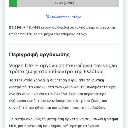
7.29% (7.29€)
7.29% (7.29€)
Παλαιότεροι στόχοι
57,29€
(+ 48,44€)
έχουν συλλεχθεί συνολικά μέχρι σήμερα και
υπολείπονται 92,71€ μέχρι τον επόμενο στόχο
Περιγραφή οργάνωσης
Vegan Life: Η οργάνωση που φέρνει τον vegan
τρόπο ζωής στο επίκεντρο της Ελλάδας
Τα τελευταία χρόνια, η συζήτηση γύρω από τη
φυτική
διατροφή
, τα δικαιώματα των ζώων και τη βιωσιμότητα έχει
ανοίξει δυναμικά και στην Ελλάδα. Όλο και περισσότεροι
άνθρωποι αναζητούν έναν διαφορετικό τρόπο ζωής, πιο
συνειδητό, πιο ηθικό και πιο φιλικό προς το περιβάλλον.
Σε αυτήν ακριβώς τη μετάβαση έρχεται να συμβάλλει η
Vegan
Life
, μια οργάνωση που δημιουργήθηκε με στόχο να