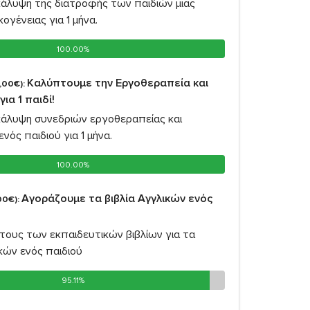
κάλυψη της διατροφής των παιδιών μιας
ογένειας για 1 μήνα.
100.00%
100.00%
Καλύπτουμε την Εργοθεραπεία και
,00€):
ια 1 παιδί!
κάλυψη συνεδριών εργοθεραπείας και
νός παιδιού για 1 μήνα.
100.00%
100.00%
Αγοράζουμε τα βιβλία Αγγλικών ενός
00€):
τους των εκπαιδευτικών βιβλίων για τα
κών ενός παιδιού
95.11%
95.11%