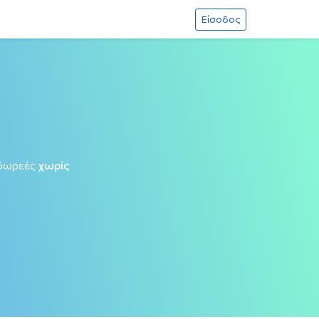
Είσοδος
δωρεές
χωρίς