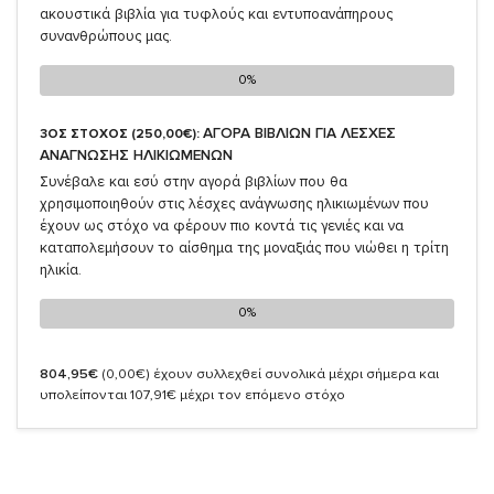
ακουστικά βιβλία για τυφλούς και εντυποανάπηρους
συνανθρώπους μας.
0%
0%
ΑΓΟΡΑ ΒΙΒΛΙΩΝ ΓΙΑ ΛΕΣΧΕΣ
3ΟΣ ΣΤΟΧΟΣ (250,00€):
ΑΝΑΓΝΩΣΗΣ ΗΛΙΚΙΩΜΕΝΩΝ
Συνέβαλε και εσύ στην αγορά βιβλίων που θα
χρησιμοποιηθούν στις λέσχες ανάγνωσης ηλικιωμένων που
έχουν ως στόχο να φέρουν πιο κοντά τις γενιές και να
καταπολεμήσουν το αίσθημα της μοναξιάς που νιώθει η τρίτη
ηλικία.
0%
0%
804,95€
(0,00€)
έχουν συλλεχθεί συνολικά μέχρι σήμερα και
υπολείπονται 107,91€ μέχρι τον επόμενο στόχο