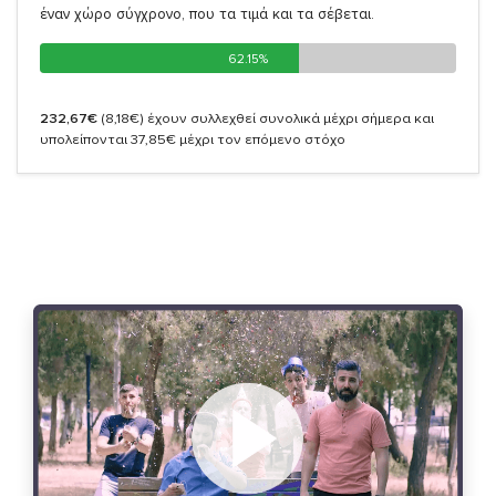
έναν χώρο σύγχρονο, που τα τιμά και τα σέβεται.
62.15%
62.15%
232,67€
(8,18€)
έχουν συλλεχθεί συνολικά μέχρι σήμερα και
υπολείπονται 37,85€ μέχρι τον επόμενο στόχο