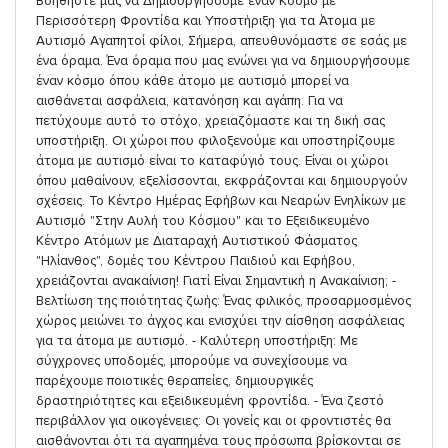
Βοηθήστε μας να Δημιουργήσουμε έναν Κόσμο με
Περισσότερη Φροντίδα και Υποστήριξη για τα Άτομα με
Αυτισμό Αγαπητοί φίλοι, Σήμερα, απευθυνόμαστε σε εσάς με
ένα όραμα. Ένα όραμα που μας ενώνει για να δημιουργήσουμε
έναν κόσμο όπου κάθε άτομο με αυτισμό μπορεί να
αισθάνεται ασφάλεια, κατανόηση και αγάπη. Για να
πετύχουμε αυτό το στόχο, χρειαζόμαστε και τη δική σας
υποστήριξη. Οι χώροι που φιλοξενούμε και υποστηρίζουμε
άτομα με αυτισμό είναι το καταφύγιό τους. Είναι οι χώροι
όπου μαθαίνουν, εξελίσσονται, εκφράζονται και δημιουργούν
σχέσεις. Το Κέντρο Ημέρας Εφήβων και Νεαρών Ενηλίκων με
Αυτισμό "Στην Αυλή του Κόσμου" και το Εξειδικευμένο
Κέντρο Ατόμων με Διαταραχή Αυτιστικού Φάσματος
"Ηλίανθος", δομές του Κέντρου Παιδιού και Εφήβου,
χρειάζονται ανακαίνιση! Γιατί Είναι Σημαντική η Ανακαίνιση; -
Βελτίωση της ποιότητας ζωής: Ένας φιλικός, προσαρμοσμένος
χώρος μειώνει το άγχος και ενισχύει την αίσθηση ασφάλειας
για τα άτομα με αυτισμό. - Καλύτερη υποστήριξη: Με
σύγχρονες υποδομές, μπορούμε να συνεχίσουμε να
παρέχουμε ποιοτικές θεραπείες, δημιουργικές
δραστηριότητες και εξειδικευμένη φροντίδα. - Ένα ζεστό
περιβάλλον για οικογένειες: Οι γονείς και οι φροντιστές θα
αισθάνονται ότι τα αγαπημένα τους πρόσωπα βρίσκονται σε