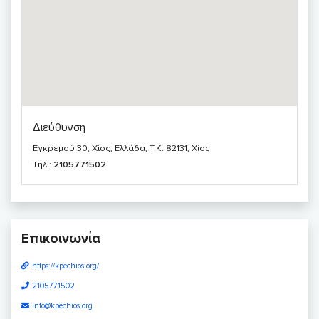
Διεύθυνση
Εγκρεμού 30, Χίος, Ελλάδα, T.K. 82131, Χίος
Τηλ.:
2105771502
Επικοινωνία
https://kpechios.org/
2105771502
info@kpechios.org