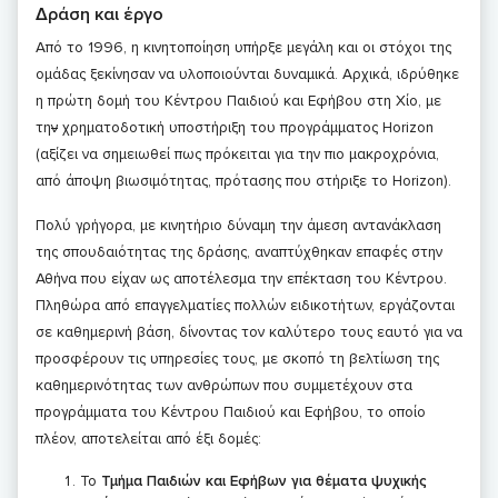
Δράση και έργο
Από το 1996, η κινητοποίηση υπήρξε μεγάλη και οι στόχοι της
ομάδας ξεκίνησαν να υλοποιούνται δυναμικά. Αρχικά, ιδρύθηκε
η πρώτη δομή του Κέντρου Παιδιού και Εφήβου στη Χίο, με
τη
ν
χρηματοδοτική υποστήριξη του προγράμματος Horizon
(αξίζει να σημειωθεί πως πρόκειται για την πιο μακροχρόνια,
από άποψη βιωσιμότητας, πρότασης που στήριξε το Horizon).
Πολύ γρήγορα, με κινητήριο δύναμη την άμεση αντανάκλαση
της σπουδαιότητας της δράσης, αναπτύχθηκαν επαφές στην
Αθήνα που είχαν ως αποτέλεσμα την επέκταση του Κέντρου.
Πληθώρα από επαγγελματίες πολλών ειδικοτήτων, εργάζονται
σε καθημερινή βάση, δίνοντας τον καλύτερο τους εαυτό για να
προσφέρουν τις υπηρεσίες τους, με σκοπό τη βελτίωση της
καθημερινότητας των ανθρώπων που συμμετέχουν στα
προγράμματα του Κέντρου Παιδιού και Εφήβου, το οποίο
πλέον, αποτελείται από έξι δομές:
Το
Τμήμα Παιδιών και Εφήβων για θέματα ψυχικής