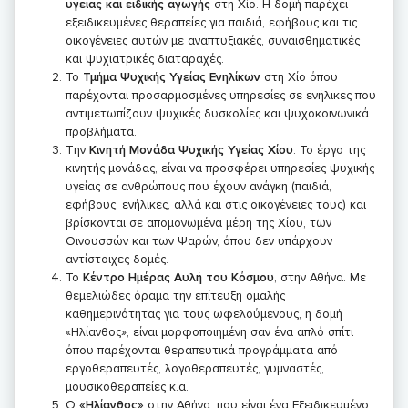
υγείας και ειδικής αγωγής
στη Χίο. Η δομή παρέχει
εξειδικευμένες θεραπείες για παιδιά, εφήβους και τις
οικογένειες αυτών με αναπτυξιακές, συναισθηματικές
και ψυχιατρικές διαταραχές.
Το
Τμήμα Ψυχικής Υγείας Ενηλίκων
στη Χίο όπου
παρέχονται προσαρμοσμένες υπηρεσίες σε ενήλικες που
αντιμετωπίζουν ψυχικές δυσκολίες και ψυχοκοινωνικά
προβλήματα.
Την
Κινητή Μονάδα Ψυχικής Υγείας Χίου
. Το έργο της
κινητής μονάδας, είναι να προσφέρει υπηρεσίες ψυχικής
υγείας σε ανθρώπους που έχουν ανάγκη (παιδιά,
εφήβους, ενήλικες, αλλά και στις οικογένειες τους) και
βρίσκονται σε απομονωμένα μέρη της Χίου, των
Οινουσσών και των Ψαρών, όπου δεν υπάρχουν
αντίστοιχες δομές.
Το
Κέντρο Ημέρας Αυλή του Κόσμου
, στην Αθήνα. Με
θεμελιώδες όραμα την επίτευξη ομαλής
καθημερινότητας για τους ωφελούμενους, η δομή
«Ηλίανθος», είναι μορφοποιημένη σαν ένα απλό σπίτι
όπου παρέχονται θεραπευτικά προγράμματα από
εργοθεραπευτές, λογοθεραπευτές, γυμναστές,
μουσικοθεραπείες κ.α.
Ο
«Ηλίανθος»
στην Αθήνα, που είναι ένα Εξειδικευμένο