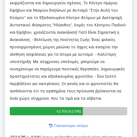
εκφράζονται και δημιουργούν σχέσεις. Το Κέντρο Ημέρας
Εφήβων και Νεαρών Ενηλίκων με Αυτισμό "Στην Αυλή του
Κόσμου" και το Εξειδικευμένο Κέντρο Ατόμων με Διαταραχή
Αυτιστικού Φάσματος "Ηλίανθος", δομές του Κέντρου Παιδιού
και Εφήβου, χρειάζονται ανακαίνιση! Γιατί Είναι Σημαντική η
Ανακαίνιση; - Βελτίωση της ποιότητας ζωής: Ένας φιλικός,
προσαρμοσμένος χώρος μειώνει το άγχος και ενισχύει την
αίσθηση ασφάλειας για τα άτομα με αυτισμό. - Καλύτερη
υποστήριξη: Με σύγχρονες υποδομές, μπορούμε να
συνεχίσουμε να παρέχουμε ποιοτικές θεραπείες, δημιουργικές
δραστηριότητες και εξειδικευμένη φροντίδα. - Ένα ζεστό
περιβάλλον για οικογένειες: Οι γονείς και οι φροντιστές θα
αισθάνονται ότι τα αγαπημένα τους πρόσωπα βρίσκονται σε
έναν χώρο σύγχρονο, που τα τιμά και τα σέβεται.
62.15% (62.15€)
62.15% (62.15€)
Παλαιότεροι στόχοι