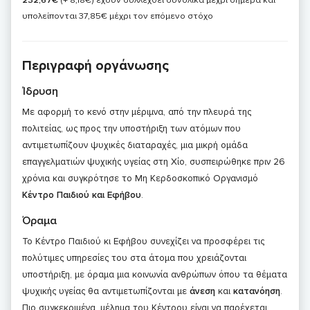
232,67€
(+ 8,18€)
έχουν συλλεχθεί συνολικά μέχρι σήμερα και
υπολείπονται 37,85€ μέχρι τον επόμενο στόχο
Περιγραφή οργάνωσης
Ίδρυση
Με αφορμή το κενό στην μέριμνα, από την πλευρά της
πολιτείας, ως προς την υποστήριξη των ατόμων που
αντιμετωπίζουν ψυχικές διαταραχές, μια μικρή ομάδα
επαγγελματιών ψυχικής υγείας στη Χίο, συσπειρώθηκε πριν 26
χρόνια και συγκρότησε το Μη Κερδοσκοπικό Οργανισμό
Κέντρο Παιδιού και Εφήβου
.
Όραμα
Το Κέντρο Παιδιού κι Εφήβου συνεχίζει να προσφέρει τις
πολύτιμες υπηρεσίες του στα άτομα που χρειάζονται
υποστήριξη, με όραμα μια κοινωνία ανθρώπων όπου τα θέματα
ψυχικής υγείας θα αντιμετωπίζονται με
άνεση
και
κατανόηση
.
Πιο συγκεκριμένα, μέλημα του Κέντρου είναι να παρέχεται