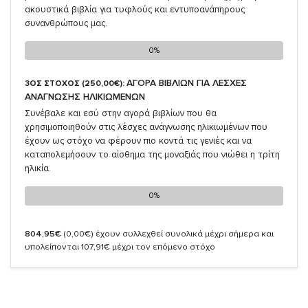
ακουστικά βιβλία για τυφλούς και εντυποανάπηρους
συνανθρώπους μας.
0%
0%
ΑΓΟΡΑ ΒΙΒΛΙΩΝ ΓΙΑ ΛΕΣΧΕΣ
3ΟΣ ΣΤΟΧΟΣ (250,00€):
ΑΝΑΓΝΩΣΗΣ ΗΛΙΚΙΩΜΕΝΩΝ
Συνέβαλε και εσύ στην αγορά βιβλίων που θα
χρησιμοποιηθούν στις λέσχες ανάγνωσης ηλικιωμένων που
έχουν ως στόχο να φέρουν πιο κοντά τις γενιές και να
καταπολεμήσουν το αίσθημα της μοναξιάς που νιώθει η τρίτη
ηλικία.
0%
0%
804,95€
(0,00€)
έχουν συλλεχθεί συνολικά μέχρι σήμερα και
υπολείπονται 107,91€ μέχρι τον επόμενο στόχο