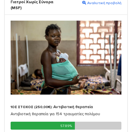
Γιατροί Χωρίς Σύνορα
Αναλυτική προβολή
(MSF)
Αντιβιοτική θεραπεία
1ΟΣ ΣΤΟΧΟΣ (250,00€):
Αντιβιοτική θεραπεία για 154 τραυματίες πολέμου
57.89%
57.89%