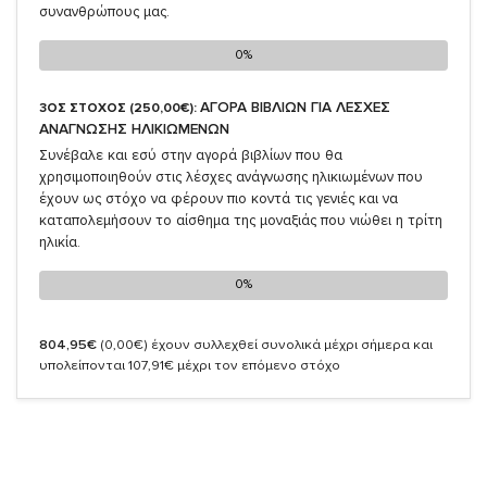
συνανθρώπους μας.
0%
0%
ΑΓΟΡΑ ΒΙΒΛΙΩΝ ΓΙΑ ΛΕΣΧΕΣ
3ΟΣ ΣΤΟΧΟΣ (250,00€):
ΑΝΑΓΝΩΣΗΣ ΗΛΙΚΙΩΜΕΝΩΝ
Συνέβαλε και εσύ στην αγορά βιβλίων που θα
χρησιμοποιηθούν στις λέσχες ανάγνωσης ηλικιωμένων που
έχουν ως στόχο να φέρουν πιο κοντά τις γενιές και να
καταπολεμήσουν το αίσθημα της μοναξιάς που νιώθει η τρίτη
ηλικία.
0%
0%
804,95€
(0,00€)
έχουν συλλεχθεί συνολικά μέχρι σήμερα και
υπολείπονται 107,91€ μέχρι τον επόμενο στόχο