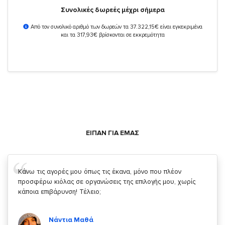
Συνολικές δωρεές μέχρι σήμερα
Από τον συνολικό αριθμό των δωρεών τα 37.322,15€ είναι εγκεκριμένα
και τα 317,93€ βρίσκονται σε εκκρεμότητα
ΕΙΠΑΝ ΓΙΑ ΕΜΑΣ
Σας ευχαριστώ που μας δίνετε την δυνατότητα να κάνουμε
κάτι!
Κυριάκος Τσίγκρος
Χρήστης του
YouBeHero