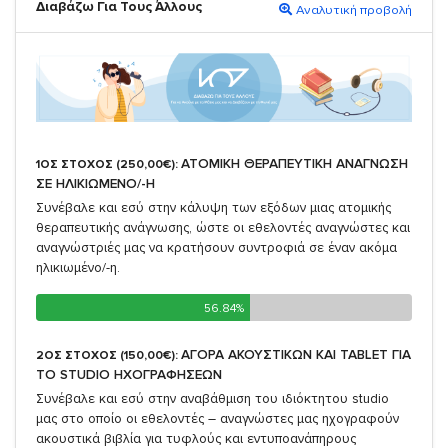
Διαβάζω Για Τους Άλλους
Αναλυτική προβολή
ΑΤΟΜΙΚΗ ΘΕΡΑΠΕΥΤΙΚΗ ΑΝΑΓΝΩΣΗ
1ΟΣ ΣΤΟΧΟΣ (250,00€):
ΣΕ ΗΛΙΚΙΩΜΕΝΟ/-Η
Συνέβαλε και εσύ στην κάλυψη των εξόδων μιας ατομικής
θεραπευτικής ανάγνωσης, ώστε οι εθελοντές αναγνώστες και
αναγνώστριές μας να κρατήσουν συντροφιά σε έναν ακόμα
ηλικιωμένο/-η.
56.84%
56.84%
ΑΓΟΡΑ ΑΚΟΥΣΤΙΚΩΝ ΚΑΙ TABLET ΓΙΑ
2ΟΣ ΣΤΟΧΟΣ (150,00€):
TO STUDIO ΗΧΟΓΡΑΦΗΣΕΩΝ
Συνέβαλε και εσύ στην αναβάθμιση του ιδιόκτητου studio
μας στο οποίο οι εθελοντές – αναγνώστες μας ηχογραφούν
ακουστικά βιβλία για τυφλούς και εντυποανάπηρους