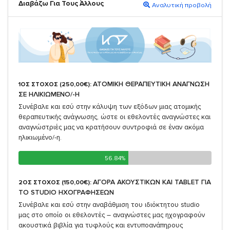
Διαβάζω Για Τους Άλλους
Αναλυτική προβολή
ΑΤΟΜΙΚΗ ΘΕΡΑΠΕΥΤΙΚΗ ΑΝΑΓΝΩΣΗ
1ΟΣ ΣΤΟΧΟΣ (250,00€):
ΣΕ ΗΛΙΚΙΩΜΕΝΟ/-Η
Συνέβαλε και εσύ στην κάλυψη των εξόδων μιας ατομικής
θεραπευτικής ανάγνωσης, ώστε οι εθελοντές αναγνώστες και
αναγνώστριές μας να κρατήσουν συντροφιά σε έναν ακόμα
ηλικιωμένο/-η.
56.84%
56.84%
ΑΓΟΡΑ ΑΚΟΥΣΤΙΚΩΝ ΚΑΙ TABLET ΓΙΑ
2ΟΣ ΣΤΟΧΟΣ (150,00€):
TO STUDIO ΗΧΟΓΡΑΦΗΣΕΩΝ
Συνέβαλε και εσύ στην αναβάθμιση του ιδιόκτητου studio
μας στο οποίο οι εθελοντές – αναγνώστες μας ηχογραφούν
ακουστικά βιβλία για τυφλούς και εντυποανάπηρους