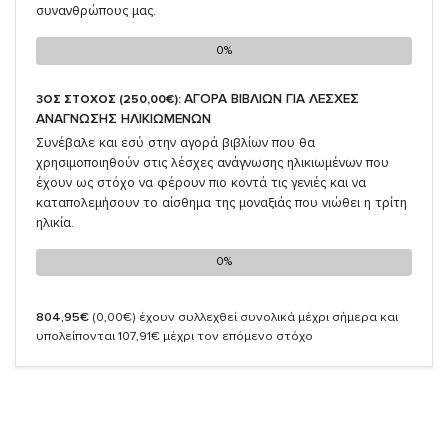
συνανθρώπους μας.
0%
0%
ΑΓΟΡΑ ΒΙΒΛΙΩΝ ΓΙΑ ΛΕΣΧΕΣ
3ΟΣ ΣΤΟΧΟΣ (250,00€):
ΑΝΑΓΝΩΣΗΣ ΗΛΙΚΙΩΜΕΝΩΝ
Συνέβαλε και εσύ στην αγορά βιβλίων που θα
χρησιμοποιηθούν στις λέσχες ανάγνωσης ηλικιωμένων που
έχουν ως στόχο να φέρουν πιο κοντά τις γενιές και να
καταπολεμήσουν το αίσθημα της μοναξιάς που νιώθει η τρίτη
ηλικία.
0%
0%
804,95€
(0,00€)
έχουν συλλεχθεί συνολικά μέχρι σήμερα και
υπολείπονται 107,91€ μέχρι τον επόμενο στόχο