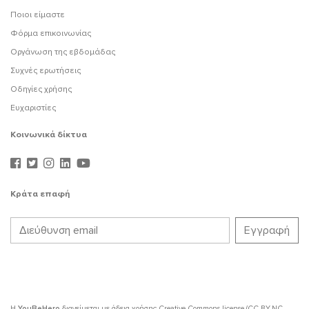
Ποιοι είμαστε
Φόρμα επικοινωνίας
Οργάνωση της εβδομάδας
Συχνές ερωτήσεις
Οδηγίες χρήσης
Ευχαριστίες
Κοινωνικά δίκτυα
Κράτα επαφή
Η
YouBeHero
διανείμεται με άδεια χρήσης
Creative Commons license (CC BY-NC-