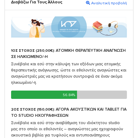
Διαβάζω Για Τους Άλλους
Αναλυτική προβολή
ΑΤΟΜΙΚΗ ΘΕΡΑΠΕΥΤΙΚΗ ΑΝΑΓΝΩΣΗ
1ΟΣ ΣΤΟΧΟΣ (250,00€):
ΣΕ ΗΛΙΚΙΩΜΕΝΟ/-Η
Συνέβαλε και εσύ στην κάλυψη των εξόδων μιας ατομικής
θεραπευτικής ανάγνωσης, ώστε οι εθελοντές αναγνώστες και
αναγνώστριές μας να κρατήσουν συντροφιά σε έναν ακόμα
ηλικιωμένο/-η.
56.84%
56.84%
ΑΓΟΡΑ ΑΚΟΥΣΤΙΚΩΝ ΚΑΙ TABLET ΓΙΑ
2ΟΣ ΣΤΟΧΟΣ (150,00€):
TO STUDIO ΗΧΟΓΡΑΦΗΣΕΩΝ
Συνέβαλε και εσύ στην αναβάθμιση του ιδιόκτητου studio
μας στο οποίο οι εθελοντές – αναγνώστες μας ηχογραφούν
ακουστικά βιβλία για τυφλούς και εντυποανάπηρους