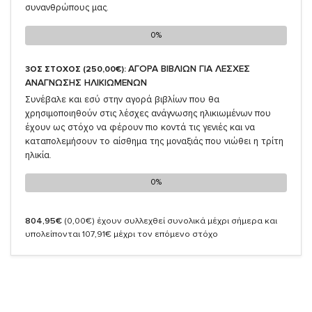
συνανθρώπους μας.
0%
0%
ΑΓΟΡΑ ΒΙΒΛΙΩΝ ΓΙΑ ΛΕΣΧΕΣ
3ΟΣ ΣΤΟΧΟΣ (250,00€):
ΑΝΑΓΝΩΣΗΣ ΗΛΙΚΙΩΜΕΝΩΝ
Συνέβαλε και εσύ στην αγορά βιβλίων που θα
χρησιμοποιηθούν στις λέσχες ανάγνωσης ηλικιωμένων που
έχουν ως στόχο να φέρουν πιο κοντά τις γενιές και να
καταπολεμήσουν το αίσθημα της μοναξιάς που νιώθει η τρίτη
ηλικία.
0%
0%
804,95€
(0,00€)
έχουν συλλεχθεί συνολικά μέχρι σήμερα και
υπολείπονται 107,91€ μέχρι τον επόμενο στόχο