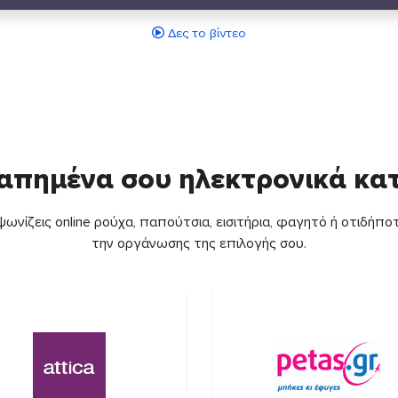
Δες το βίντεο
απημένα σου ηλεκτρονικά κ
ωνίζεις online ρούχα, παπούτσια, εισιτήρια, φαγητό ή οτιδήποτ
την οργάνωσης της επιλογής σου.