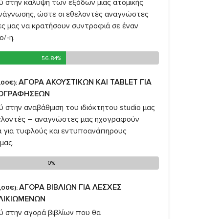
σύ στην κάλυψη των εξόδων μιας ατομικής
νάγνωσης, ώστε οι εθελοντές αναγνώστες
ές μας να κρατήσουν συντροφιά σε έναν
ο/-η.
56.84%
56.84%
ΑΓΟΡΑ ΑΚΟΥΣΤΙΚΩΝ ΚΑΙ TABLET ΓΙΑ
,00€):
ΧΟΓΡΑΦΗΣΕΩΝ
ύ στην αναβάθμιση του ιδιόκτητου studio μας
θελοντές – αναγνώστες μας ηχογραφούν
ία για τυφλούς και εντυποανάπηρους
μας.
0%
0%
ΑΓΟΡΑ ΒΙΒΛΙΩΝ ΓΙΑ ΛΕΣΧΕΣ
,00€):
ΛΙΚΙΩΜΕΝΩΝ
ύ στην αγορά βιβλίων που θα