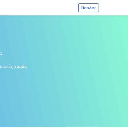
Είσοδος
ς
δωρεές
χωρίς