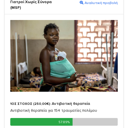
Γιατροί Χωρίς Σύνορα
Αναλυτική προβολή
(MSF)
Αντιβιοτική θεραπεία
1ΟΣ ΣΤΟΧΟΣ (250,00€):
Αντιβιοτική θεραπεία για 154 τραυματίες πολέμου
57.89%
57.89%