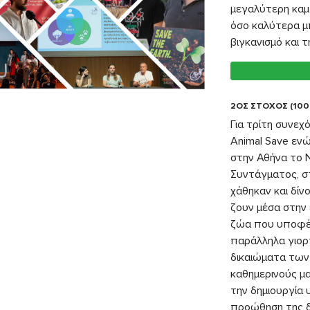
μεγαλύτερη καμ
όσο καλύτερα μ
βιγκανισμό και 
2ΟΣ ΣΤΟΧΟΣ (100
Για τρίτη συνεχ
Animal Save ενώ
στην Αθήνα το N
Συντάγματος, σ
χάθηκαν και δίν
ζουν μέσα στην
ζώα που υποφέρ
παράλληλα γιορτ
δικαιώματα των 
καθημερινούς μ
την δημιουργία 
προώθηση της δ