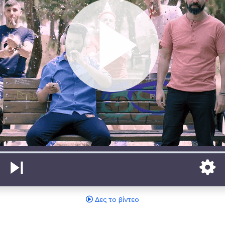
Δες το βίντεο