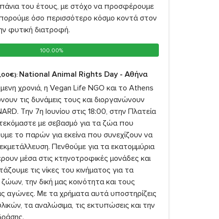
πάνια του έτους, με στόχο να προσφέρουμε
πορούμε όσο περισσότερο κόσμο κοντά στον
την φυτική διατροφή.
100.00%
100.00%
National Animal Rights Day - Αθήνα
,00€):
όμενη χρονιά, η Vegan Life NGO και το Athens
νουν τις δυνάμεις τους και διοργανώνουν
ARD. Την 7η Ιουνίου στις 18:00, στην Πλατεία
τεκόμαστε με σεβασμό για τα ζώα που
ουμε το παρών για εκείνα που συνεχίζουν να
 εκμετάλλευση. Πενθούμε για τα εκατομμύρια
ουν μέσα στις κτηνοτροφικές μονάδες και
άζουμε τις νίκες του κινήματος για τα
ζώων, την δική μας κοινότητα και τους
ας αγώνες. Με τα χρήματα αυτά υποστηρίζεις
υλικών, τα αναλώσιμα, τις εκτυπώσεις και την
ράσης.