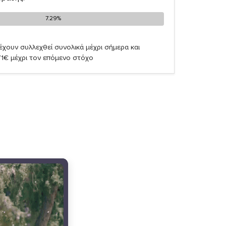
7.29%
7.29%
έχουν συλλεχθεί συνολικά μέχρι σήμερα και
71€ μέχρι τον επόμενο στόχο