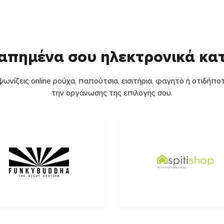
απημένα σου ηλεκτρονικά κ
ωνίζεις online ρούχα, παπούτσια, εισιτήρια, φαγητό ή οτιδήποτ
την οργάνωσης της επιλογής σου.