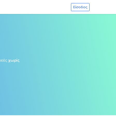
Είσοδος
ρεές
χωρίς