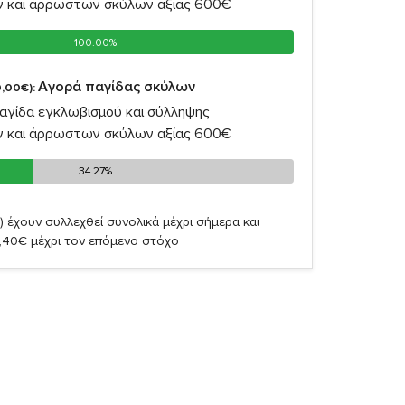
ν και άρρωστων σκύλων αξίας 600€
100.00%
100.00%
Αγορά παγίδας σκύλων
,00€):
αγίδα εγκλωβισμού και σύλληψης
ν και άρρωστων σκύλων αξίας 600€
34.27%
34.27%
)
έχουν συλλεχθεί συνολικά μέχρι σήμερα και
,40€ μέχρι τον επόμενο στόχο