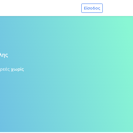
Είσοδος
λης
ρεές
χωρίς