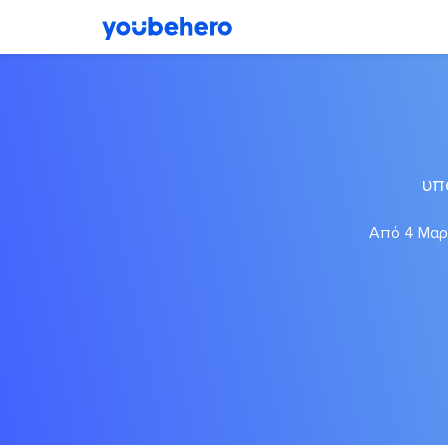
υπ
Από 4 Μαρτ