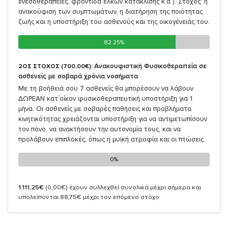
ενεσοθεραπείες, φροντίδα ελκών κατάκλισης κ.ά ). Στόχος: η
ανακούφιση των συμπτωμάτων, η διατήρηση της ποιότητας
ζωής και η υποστήριξη του ασθενούς και της οικογένειάς του.
82.25%
82.25%
Ανακουφιστική Φυσικοθεραπεία σε
2ΟΣ ΣΤΟΧΟΣ (700,00€):
ασθενείς με σοβαρά χρόνια νοσήματα
Με τη βοήθειά σου 7 ασθενείς θα μπορέσουν να λάβουν
ΔΩΡΕΑΝ κατ΄οίκον φυσικοθεραπευτική υποστήριξη για 1
μήνα. Οι ασθενείς με σοβαρές παθήσεις και προβλήματα
κινητικότητας χρειάζονται υποστήριξη για να αντιμετωπίσουν
τον πόνο, να ανακτήσουν την αυτονομία τους, και να
προλάβουν επιπλοκές, όπως η μυϊκή ατροφία και οι πτώσεις.
0%
0%
1.111,25€
(0,00€)
έχουν συλλεχθεί συνολικά μέχρι σήμερα και
υπολείπονται 88,75€ μέχρι τον επόμενο στόχο