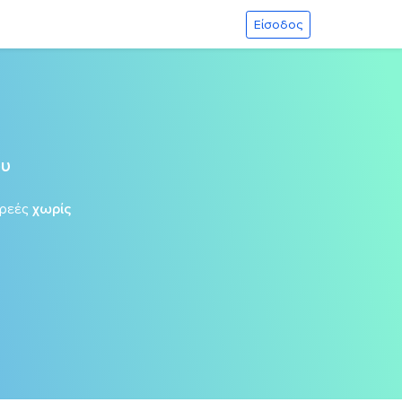
Είσοδος
ου
ρεές
χωρίς