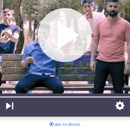
Δες το βίντεο