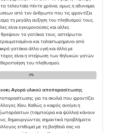
 τα τελευταία πέντε χρόνια, ομως η αδυναμια
σεων από τον άνθρωπο που τις φροντίζει
εσμα τη μεγάλη αυξηση του πληθυσμού τους.
ες είναι εγκυμονούσες και αλλες
θρεψουν τα γατάκια τους, αστείρωτοι
 τραυματισμένοι και ταλαιπωρημενοι από
ικρά γατάκια άλλα υγιή και άλλα με
Στόχος είναι η στείρωση των θηλυκών γατών
αθεροποίηση του πληθυσμού.
0%
0%
Αγορά υλικού αποπαρασίτωσης
,00€):
ποπαρασίτωσης για τα σκυλιά που φροντίζει
λλογος Χίου. Καθώς ο καιρός ανοίγει η
ξωπαράσιτων (τσιμπούρια και ψύλλοι) κάνουν
ους, δημιουργώντας σημαντικά προβλήματα
Σύλλογος επιθυμεί με τη βοήθειά σας να