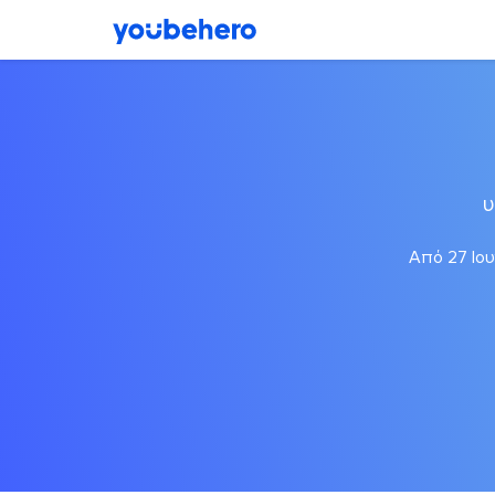
υ
Από 27 Ιου