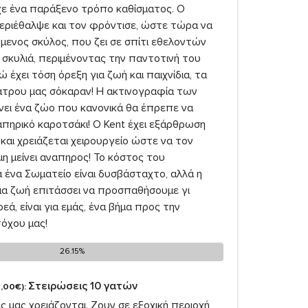
ίχε ένα παράξενο τρόπο καθίσματος. Ο
εριέθαλψε και τον φρόντισε, ώστε τώρα να
ύμενος σκύλος, που ζει σε σπίτι εθελοντών
α σκυλιά, περιμένοντας την παντοτινή του
νώ έχει τόση όρεξη για ζωή και παιχνίδια, τα
ιάτρου μας σόκαραν! Η ακτινογραφία των
νει ένα ζώο που κανονικά θα έπρεπε να
απηρικό καροτσάκι! Ο Kent έχει εξάρθρωση
και χρειάζεται χειρουργείο ώστε να τον
η μείνει αναπηρος! Το κόστος του
α ένα Σωματείο είναι δυσβάσταχτο, αλλά η
ια ζωή επιτάσσει να προσπαθήσουμε γι
εά, είναι για εμάς, ένα βήμα προς την
όχου μας!
26.15%
26.15%
Στειρώσεις 10 γατών
,00€):
 μας χρειάζονται. Ζουν σε εξοχική περιοχή