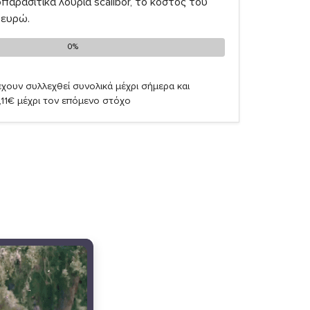
παρασιτικά λουριά scalibor, το κόστος του
 ευρώ.
0%
0%
χουν συλλεχθεί συνολικά μέχρι σήμερα και
,11€ μέχρι τον επόμενο στόχο