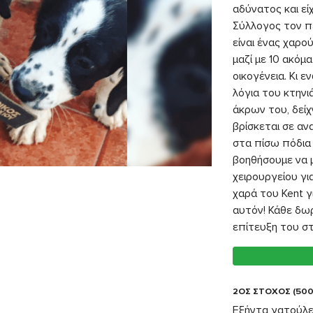
αδύνατος και ε
Σύλλογος τον π
είναι ένας χαρο
μαζί με 10 ακόμ
οικογένεια. Κι ε
λόγια του κτην
άκρων του, δείχ
βρίσκεται σε αν
στα πίσω πόδια 
βοηθήσουμε να μ
χειρουργείου γι
χαρά του Kent γ
αυτόν! Κάθε δωρ
επίτευξη του στ
2ΟΣ ΣΤΟΧΟΣ (500
Εξήντα γατούλες