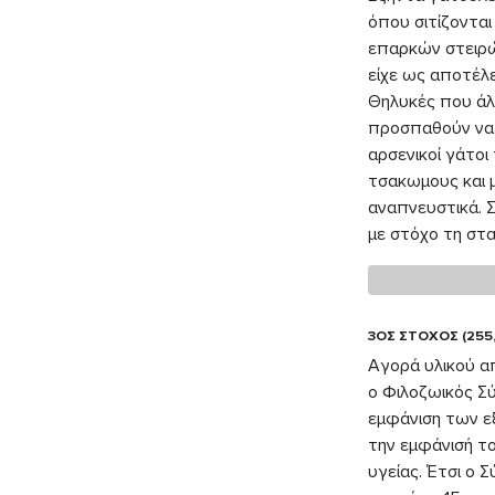
όπου σιτίζονται
επαρκών στειρώ
είχε ως αποτέλ
Θηλυκές που άλλ
προσπαθούν να 
αρσενικοί γάτοι
τσακωμους και μ
αναπνευστικά. 
με στόχο τη στ
3ΟΣ ΣΤΟΧΟΣ (255
Αγορά υλικού α
ο Φιλοζωικός Σύ
εμφάνιση των ε
την εμφάνισή τ
υγείας. Έτσι ο 