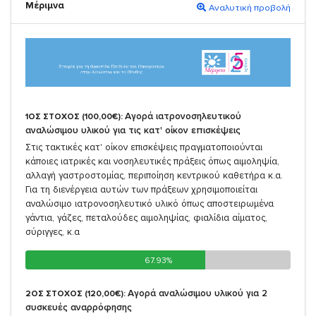
Μέριμνα
Αναλυτική προβολή
Αγορά ιατρονοσηλευτικού
1ΟΣ ΣΤΟΧΟΣ (100,00€):
αναλώσιμου υλικού για τις κατ' οίκον επισκέψεις
Στις τακτικές κατ' οίκον επισκέψεις πραγματοποιούνται
κάποιες ιατρικές και νοσηλευτικές πράξεις όπως αιμοληψία,
αλλαγή γαστροστομίας, περιποίηση κεντρικού καθετήρα κ.α.
Για τη διενέργεια αυτών των πράξεων χρησιμοποιείται
αναλώσιμο ιατρονοσηλευτικό υλικό όπως αποστειρωμένα
γάντια, γάζες, πεταλούδες αιμοληψίας, φιαλίδια αίματος,
σύριγγες, κ.α
67.93%
67.93%
Αγορά αναλώσιμου υλικού για 2
2ΟΣ ΣΤΟΧΟΣ (120,00€):
συσκευές αναρρόφησης