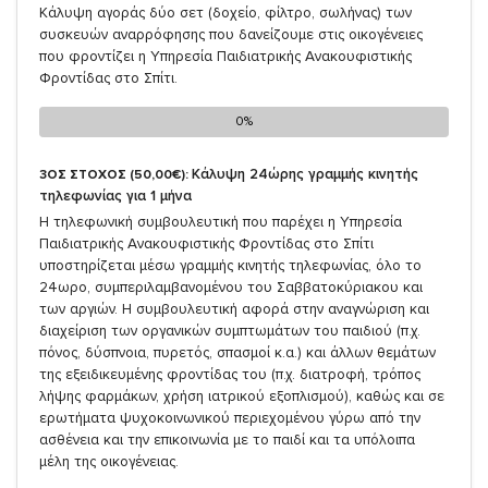
Κάλυψη αγοράς δύο σετ (δοχείο, φίλτρο, σωλήνας) των
συσκευών αναρρόφησης που δανείζουμε στις οικογένειες
που φροντίζει η Υπηρεσία Παιδιατρικής Ανακουφιστικής
Φροντίδας στο Σπίτι.
0%
0%
Κάλυψη 24ώρης γραμμής κινητής
3ΟΣ ΣΤΟΧΟΣ (50,00€):
τηλεφωνίας για 1 μήνα
Η τηλεφωνική συμβουλευτική που παρέχει η Υπηρεσία
Παιδιατρικής Ανακουφιστικής Φροντίδας στο Σπίτι
υποστηρίζεται μέσω γραμμής κινητής τηλεφωνίας, όλο το
24ωρο, συμπεριλαμβανομένου του Σαββατοκύριακου και
των αργιών. Η συμβουλευτική αφορά στην αναγνώριση και
διαχείριση των οργανικών συμπτωμάτων του παιδιού (π.χ.
πόνος, δύσπνοια, πυρετός, σπασμοί κ.α.) και άλλων θεμάτων
της εξειδικευμένης φροντίδας του (π.χ. διατροφή, τρόπος
λήψης φαρμάκων, χρήση ιατρικού εξοπλισμού), καθώς και σε
ερωτήματα ψυχοκοινωνικού περιεχομένου γύρω από την
ασθένεια και την επικοινωνία με το παιδί και τα υπόλοιπα
μέλη της οικογένειας.