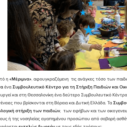
υτό η
«Μέριμνα»
, αφουγκραζόμενη τις ανάγκες τόσο των παιδιώ
να
ένα
Συμβουλευτικό Κέντρο για τη Στήριξη Παιδιών και Οι
ουργεί και στη Θεσσαλονίκη ένα δεύτερο Συμβουλευτικό Κέντρο
γένειες που βρίσκονται στη Βόρεια και Δυτική Ελλάδα. Τα
Συμβο
λογική στήριξη των παιδιών
, των εφήβων και των οικογενει
ους ή της νοσηλείας αγαπημένου προσώπου από σοβαρή ασθένεια
σφέρεται
εντελώς δωρεάν
με τους εξής τρόπους: