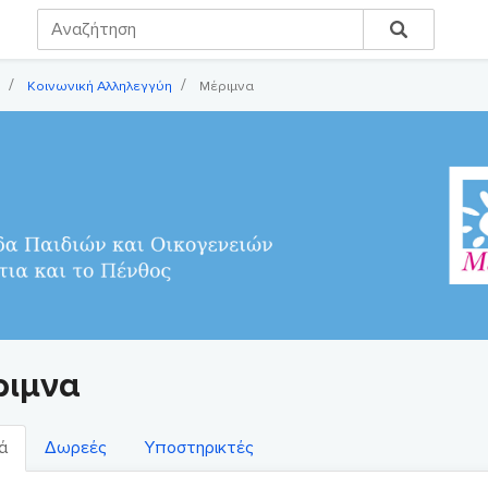
Κοινωνική Αλληλεγγύη
Μέριμνα
ριμνα
ά
Δωρεές
Υποστηρικτές