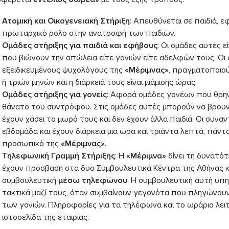
Ατομική και Οικογενειακή Στήριξη
: Απευθύνεται σε παιδιά, 
πρωταρχικό ρόλο στην ανατροφή των παιδιών.
Ομάδες στήριξης για παιδιά και εφήβους
: Οι ομάδες αυτές ε
που βιώνουν την απώλεια είτε γονιών είτε αδελφών τους. Οι
εξειδικευμένους ψυχολόγους της
«Μέριμνας»
, πραγματοποιού
ή τριών μηνών και η διάρκειά τους είναι μιάμισης ώρας.
Ομάδες στήριξης για γονείς
: Αφορά ομάδες γονέων που θρην
θάνατο του συντρόφου. Στις ομάδες αυτές μπορούν να βρουν 
έχουν χάσει το μωρό τους και δεν έχουν άλλα παιδιά. Οι συνα
εβδομάδα και έχουν διάρκεια μια ώρα και τριάντα λεπτά, πάντ
προσωπικό της
«Μέριμνας».
Τηλεφωνική Γραμμή Στήριξης
: Η
«Μέριμνα»
δίνει τη δυνατότ
έχουν πρόσβαση στα δυο Συμβουλευτικά Κέντρα της Αθήνας κ
συμβουλευτική
μέσω τηλεφώνου
. Η συμβουλευτική αυτή υπ
τακτικά μαζί τους, όταν συμβαίνουν γεγονότα που πληγώνουν
των γονιών. Πληροφορίες για τα τηλέφωνα και το ωράριο λει
ιστοσελίδα της εταιρίας.