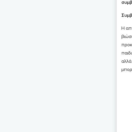
συμβ
Συμβ
Η απ
βιώσε
προκ
παιδ
αλλά
μπορ