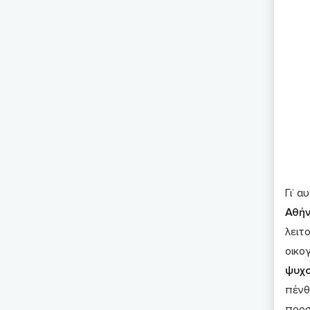
Γι’ α
Αθή
λειτ
οικο
ψυχο
πένθ
προ