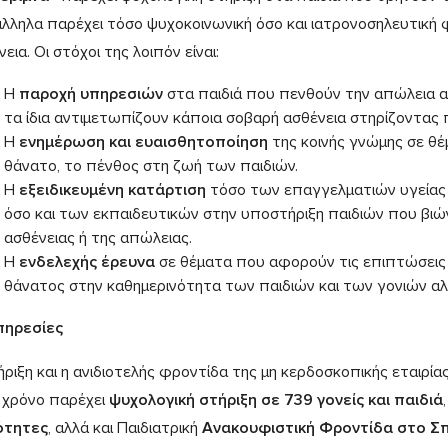
λληλα παρέχει τόσο ψυχοκοινωνική όσο και ιατρονοσηλευτική 
εια. Οι στόχοι της λοιπόν είναι:
Η
παροχή υπηρεσιών
στα παιδιά που πενθούν την απώλεια 
τα ίδια αντιμετωπίζουν κάποια σοβαρή ασθένεια στηρίζοντας 
Η
ενημέρωση και ευαισθητοποίηση
της κοινής γνώμης σε θέ
θάνατο, το πένθος στη ζωή των παιδιών.
Η
εξειδικευμένη κατάρτιση
τόσο των επαγγελματιών υγείας 
όσο και των εκπαιδευτικών στην υποστήριξη παιδιών που βιώ
ασθένειας ή της απώλειας.
Η
ενδελεχής έρευνα
σε θέματα που αφορούν τις επιπτώσεις κ
θάνατος στην καθημερινότητα των παιδιών και των γονιών αλλ
πηρεσίες
ήριξη και η ανιδιοτελής φροντίδα της μη κερδοσκοπικής εταιρία
 χρόνο παρέχει
ψυχολογική στήριξη σε 739 γονείς και παιδιά
ότητες
, αλλά και Παιδιατρική
Ανακουφιστική Φροντίδα στο Σπί