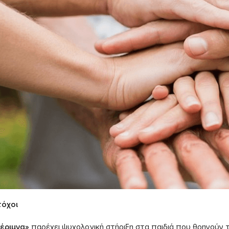
τόχοι
έριμνα»
παρέχει ψυχολογική στήριξη στα παιδιά που θρηνούν