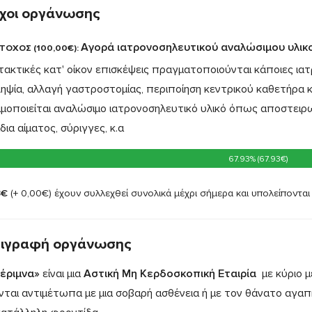
χοι οργάνωσης
Αγορά ιατρονοσηλευτικού αναλώσιμου υλικού
ΤΟΧΟΣ (100,00€):
 τακτικές κατ' οίκον επισκέψεις πραγματοποιούνται κάποιες ια
ληψία, αλλαγή γαστροστομίας, περιποίηση κεντρικού καθετήρα κ
ιμοποιείται αναλώσιμο ιατρονοσηλευτικό υλικό όπως αποστειρω
δια αίματος, σύριγγες, κ.α
67.93% (67.93€)
67.93% (67.93€)
3€
(+ 0,00€)
έχουν συλλεχθεί συνολικά μέχρι σήμερα και υπολείποντα
ιγραφή οργάνωσης
έριμνα»
είναι μια
Αστική Μη Κερδοσκοπική Εταιρία
με κύριο 
νται αντιμέτωπα με μια σοβαρή ασθένεια ή με τον θάνατο αγ