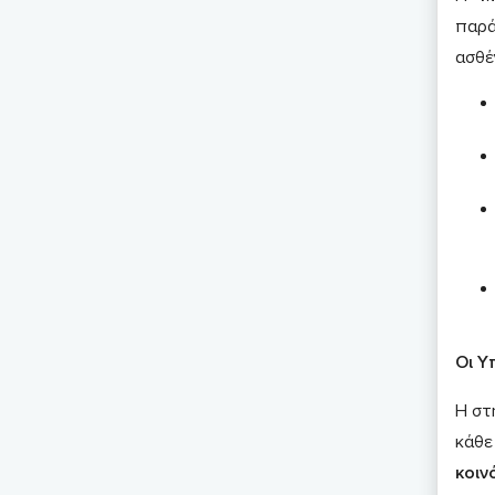
παρά
ασθέν
Οι Υ
Η στ
κάθε
κοιν