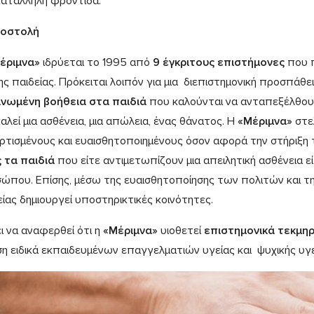
κατάλληλη φροντίδα.
ποστολή
έριμνα»
ιδρύεται το 1995 από
9 έγκριτους επιστήμονες
που π
ης παιδείας. Πρόκειται λοιπόν για μια διεπιστημονική προσπάθε
νωμένη βοήθεια στα παιδιά
που καλούνται να ανταπεξέλθουν
αλεί μια ασθένεια, μια απώλεια, ένας θάνατος. Η
«Μέριμνα»
στε
ρτισμένους και ευαισθητοποιημένους όσον αφορά την στήριξη
 τα παιδιά
που είτε αντιμετωπίζουν μια απειλητική ασθένεια ε
ώπου. Επίσης, μέσω της ευαισθητοποίησης των πολιτών και τη
είας δημιουργεί υποστηρικτικές κοινότητες.
ει να αναφερθεί ότι η
«Μέριμνα»
υιοθετεί
επιστημονικά
τεκμηρ
η ειδικά εκπαιδευμένων επαγγελματιών υγείας και ψυχικής υγε