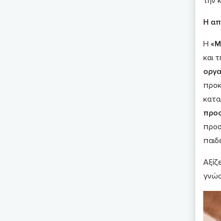
την 
Η α
Η
«Μ
και τ
οργα
προκ
κατα
προς
προσ
παιδ
Αξίζ
γνώσ