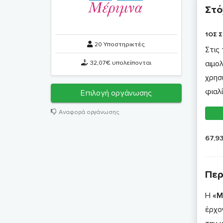
Στό
1ΟΣ Σ
20 Υποστηρικτές
Στις
32,07€ υπολείπονται
αιμο
χρησ
φιαλί
Επιλογή οργάνωσης
Αναφορά οργάνωσης
67,9
Περ
Η
«Μ
έρχο