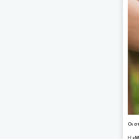
Οι σ
Η
«Μ