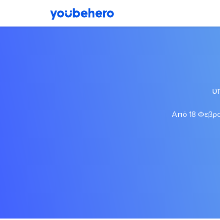
υ
Από 18 Φεβρο