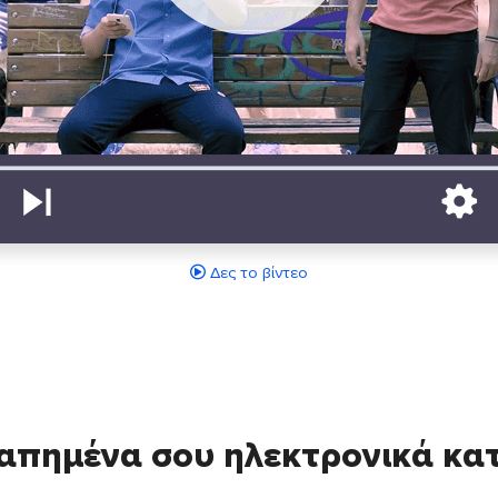
Δες το βίντεο
απημένα σου ηλεκτρονικά κ