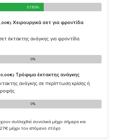
57.89%
57.89%
Χειρουργικά σετ για φροντίδα
,00€):
 σετ έκτακτης ανάγκης για φροντίδα
0%
0%
Τρόφιμα έκτακτης ανάγκης
0,00€):
έκτακτης ανάγκης σε περίπτωση κρίσης ή
τροφής
0%
0%
χουν συλλεχθεί συνολικά μέχρι σήμερα και
,27€ μέχρι τον επόμενο στόχο