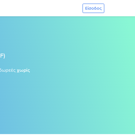
Είσοδος
F)
δωρεές
χωρίς