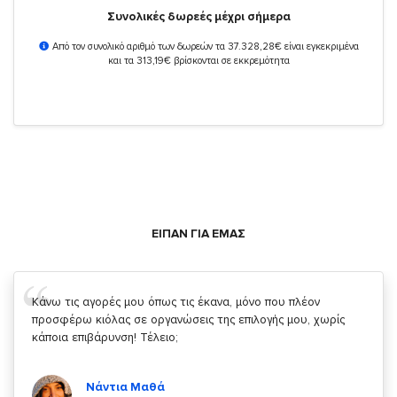
Συνολικές δωρεές μέχρι σήμερα
Από τον συνολικό αριθμό των δωρεών τα 37.328,28€ είναι εγκεκριμένα
και τα 313,19€ βρίσκονται σε εκκρεμότητα
ΕΙΠΑΝ ΓΙΑ ΕΜΑΣ
Σας ευχαριστώ που μας δίνετε την δυνατότητα να κάνουμε
κάτι!
Κυριάκος Τσίγκρος
Χρήστης του
YouBeHero