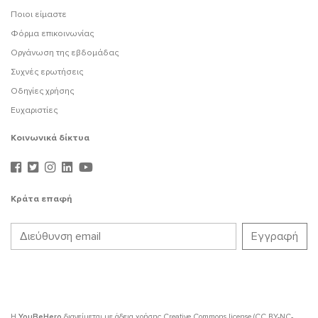
Ποιοι είμαστε
Φόρμα επικοινωνίας
Οργάνωση της εβδομάδας
Συχνές ερωτήσεις
Οδηγίες χρήσης
Ευχαριστίες
Κοινωνικά δίκτυα
Κράτα επαφή
Η
YouBeHero
διανείμεται με άδεια χρήσης
Creative Commons license (CC BY-NC-