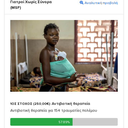
Γιατροί Χωρίς Σύνορα
Αναλυτική προβολή
(MSF)
Αντιβιοτική θεραπεία
1ΟΣ ΣΤΟΧΟΣ (250,00€):
Αντιβιοτική θεραπεία για 154 τραυματίες πολέμου
57.89%
57.89%