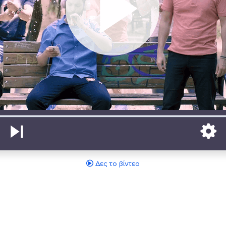
Δες το βίντεο