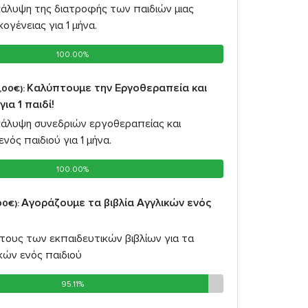
κάλυψη της διατροφής των παιδιών μιας
ογένειας για 1 μήνα.
100.00%
100.00%
Καλύπτουμε την Εργοθεραπεία και
,00€):
ια 1 παιδί!
κάλυψη συνεδριών εργοθεραπείας και
νός παιδιού για 1 μήνα.
100.00%
100.00%
Αγοράζουμε τα βιβλία Αγγλικών ενός
00€):
τους των εκπαιδευτικών βιβλίων για τα
κών ενός παιδιού
95.11%
95.11%