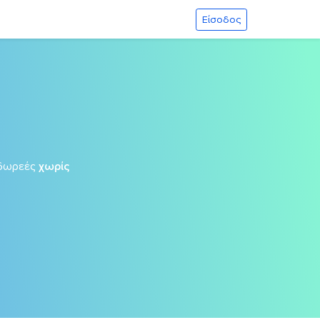
Είσοδος
δωρεές
χωρίς