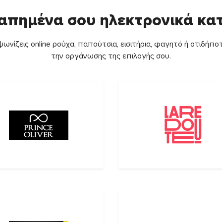
απημένα σου ηλεκτρονικά κ
ωνίζεις online ρούχα, παπούτσια, εισιτήρια, φαγητό ή οτιδήποτ
την οργάνωσης της επιλογής σου.