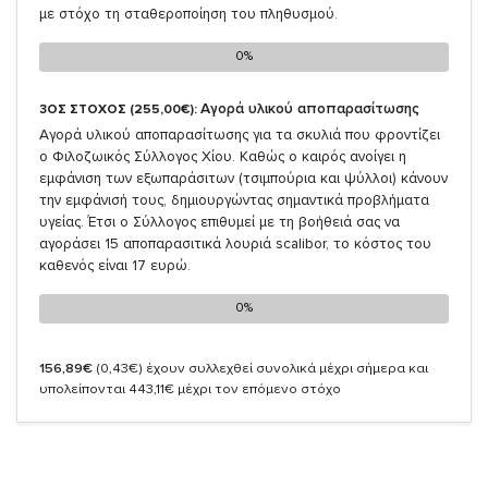
με στόχο τη σταθεροποίηση του πληθυσμού.
0%
0%
Αγορά υλικού αποπαρασίτωσης
3ΟΣ ΣΤΟΧΟΣ (255,00€):
Αγορά υλικού αποπαρασίτωσης για τα σκυλιά που φροντίζει
ο Φιλοζωικός Σύλλογος Χίου. Καθώς ο καιρός ανοίγει η
εμφάνιση των εξωπαράσιτων (τσιμπούρια και ψύλλοι) κάνουν
την εμφάνισή τους, δημιουργώντας σημαντικά προβλήματα
υγείας. Έτσι ο Σύλλογος επιθυμεί με τη βοήθειά σας να
αγοράσει 15 αποπαρασιτικά λουριά scalibor, το κόστος του
καθενός είναι 17 ευρώ.
0%
0%
156,89€
(0,43€)
έχουν συλλεχθεί συνολικά μέχρι σήμερα και
υπολείπονται 443,11€ μέχρι τον επόμενο στόχο