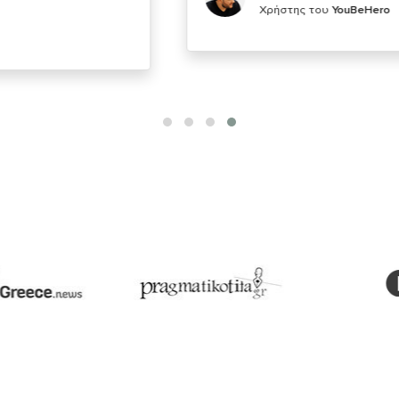
Χρήστης του
YouBeHero