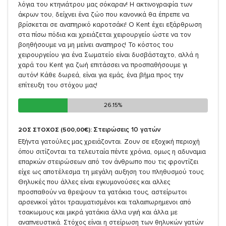
λόγια του κτηνιάτρου μας σόκαραν! Η ακτινογραφία των
άκρων του, δείχνει ένα ζώο που κανονικά θα έπρεπε να
βρίσκεται σε αναπηρικό καροτσάκι! Ο Kent έχει εξάρθρωση
στα πίσω πόδια και χρειάζεται χειρουργείο ώστε να τον
βοηθήσουμε να μη μείνει αναπηρος! Το κόστος του
χειρουργείου για ένα Σωματείο είναι δυσβάσταχτο, αλλά η
χαρά του Kent για ζωή επιτάσσει να προσπαθήσουμε γι
αυτόν! Κάθε δωρεά, είναι για εμάς, ένα βήμα προς την
επίτευξη του στόχου μας!
26.15%
26.15%
Στειρώσεις 10 γατών
2ΟΣ ΣΤΟΧΟΣ (500,00€):
Εξήντα γατούλες μας χρειάζονται. Ζουν σε εξοχική περιοχή
όπου σιτίζονται τα τελευταία πέντε χρόνια, ομως η αδυναμια
επαρκών στειρώσεων από τον άνθρωπο που τις φροντίζει
είχε ως αποτέλεσμα τη μεγάλη αυξηση του πληθυσμού τους.
Θηλυκές που άλλες είναι εγκυμονούσες και αλλες
προσπαθούν να θρεψουν τα γατάκια τους, αστείρωτοι
αρσενικοί γάτοι τραυματισμένοι και ταλαιπωρημενοι από
τσακωμους και μικρά γατάκια άλλα υγιή και άλλα με
αναπνευστικά. Στόχος είναι η στείρωση των θηλυκών γατών