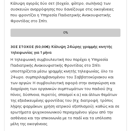
Κάλυψη αγοράς δύο σετ (δοχείο, φίλτρο, σωλήνας) των
συσκευών αναρρόφησης που δανείζουμε στις οικογένειες
που φροντίζει η Υπηρεσία Παιδιατρικής Ανακουφιστικής
Φροντίδας στο Σπίτι.
0%
0%
Κάλυψη 24ώρης γραμμής κινητής
3ΟΣ ΣΤΟΧΟΣ (50,00€):
τηλεφωνίας για 1 μήνα
Η τηλεφωνική συμβουλευτική που παρέχει η Υπηρεσία
Παιδιατρικής Ανακουφιστικής Φροντίδας στο Σπίτι
υποστηρίζεται μέσω γραμμής κινητής τηλεφωνίας, όλο το
24ωρο, συμπεριλαμβανομένου του Σαββατοκύριακου και
των αργιών. Η συμβουλευτική αφορά στην αναγνώριση και
διαχείριση των οργανικών συμπτωμάτων του παιδιού (π.χ.
πόνος, δύσπνοια, πυρετός, σπασμοί κ.α.) και άλλων θεμάτων
της εξειδικευμένης φροντίδας του (π.χ. διατροφή, τρόπος
λήψης φαρμάκων, χρήση ιατρικού εξοπλισμού), καθώς και σε
ερωτήματα ψυχοκοινωνικού περιεχομένου γύρω από την
ασθένεια και την επικοινωνία με το παιδί και τα υπόλοιπα
μέλη της οικογένειας.