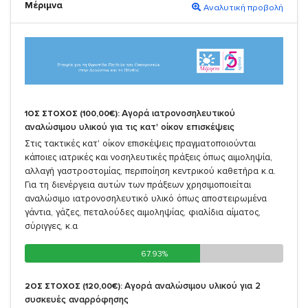
Μέριμνα
Αναλυτική προβολή
Αγορά ιατρονοσηλευτικού
1ΟΣ ΣΤΟΧΟΣ (100,00€):
αναλώσιμου υλικού για τις κατ' οίκον επισκέψεις
Στις τακτικές κατ' οίκον επισκέψεις πραγματοποιούνται
κάποιες ιατρικές και νοσηλευτικές πράξεις όπως αιμοληψία,
αλλαγή γαστροστομίας, περιποίηση κεντρικού καθετήρα κ.α.
Για τη διενέργεια αυτών των πράξεων χρησιμοποιείται
αναλώσιμο ιατρονοσηλευτικό υλικό όπως αποστειρωμένα
γάντια, γάζες, πεταλούδες αιμοληψίας, φιαλίδια αίματος,
σύριγγες, κ.α
67.93%
67.93%
Αγορά αναλώσιμου υλικού για 2
2ΟΣ ΣΤΟΧΟΣ (120,00€):
συσκευές αναρρόφησης