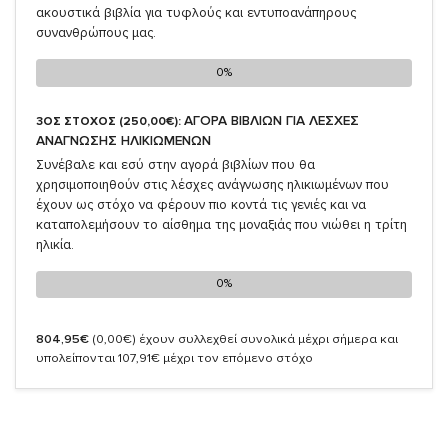
ακουστικά βιβλία για τυφλούς και εντυποανάπηρους
συνανθρώπους μας.
0%
0%
ΑΓΟΡΑ ΒΙΒΛΙΩΝ ΓΙΑ ΛΕΣΧΕΣ
3ΟΣ ΣΤΟΧΟΣ (250,00€):
ΑΝΑΓΝΩΣΗΣ ΗΛΙΚΙΩΜΕΝΩΝ
Συνέβαλε και εσύ στην αγορά βιβλίων που θα
χρησιμοποιηθούν στις λέσχες ανάγνωσης ηλικιωμένων που
έχουν ως στόχο να φέρουν πιο κοντά τις γενιές και να
καταπολεμήσουν το αίσθημα της μοναξιάς που νιώθει η τρίτη
ηλικία.
0%
0%
804,95€
(0,00€)
έχουν συλλεχθεί συνολικά μέχρι σήμερα και
υπολείπονται 107,91€ μέχρι τον επόμενο στόχο