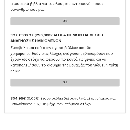
ακουστικά βιβλία για τυφλούς και εντυποανάπηρους
συνανθρώπους μας.
0%
0%
ΑΓΟΡΑ ΒΙΒΛΙΩΝ ΓΙΑ ΛΕΣΧΕΣ
3ΟΣ ΣΤΟΧΟΣ (250,00€):
ΑΝΑΓΝΩΣΗΣ ΗΛΙΚΙΩΜΕΝΩΝ
Συνέβαλε και εσύ στην αγορά βιβλίων που θα
χρησιμοποιηθούν στις λέσχες ανάγνωσης ηλικιωμένων που
έχουν ως στόχο να φέρουν πιο κοντά τις γενιές και να
καταπολεμήσουν το αίσθημα της μοναξιάς που νιώθει η τρίτη
ηλικία.
0%
0%
804,95€
(0,00€)
έχουν συλλεχθεί συνολικά μέχρι σήμερα και
υπολείπονται 107,91€ μέχρι τον επόμενο στόχο