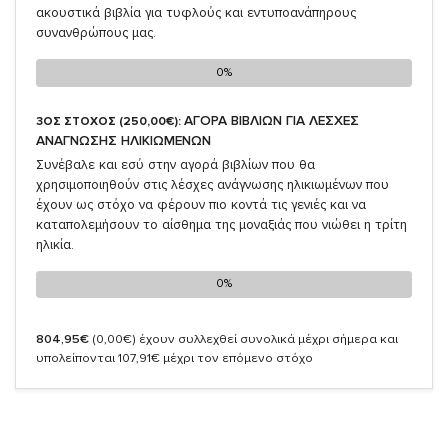
ακουστικά βιβλία για τυφλούς και εντυποανάπηρους
συνανθρώπους μας.
0%
0%
ΑΓΟΡΑ ΒΙΒΛΙΩΝ ΓΙΑ ΛΕΣΧΕΣ
3ΟΣ ΣΤΟΧΟΣ (250,00€):
ΑΝΑΓΝΩΣΗΣ ΗΛΙΚΙΩΜΕΝΩΝ
Συνέβαλε και εσύ στην αγορά βιβλίων που θα
χρησιμοποιηθούν στις λέσχες ανάγνωσης ηλικιωμένων που
έχουν ως στόχο να φέρουν πιο κοντά τις γενιές και να
καταπολεμήσουν το αίσθημα της μοναξιάς που νιώθει η τρίτη
ηλικία.
0%
0%
804,95€
(0,00€)
έχουν συλλεχθεί συνολικά μέχρι σήμερα και
υπολείπονται 107,91€ μέχρι τον επόμενο στόχο