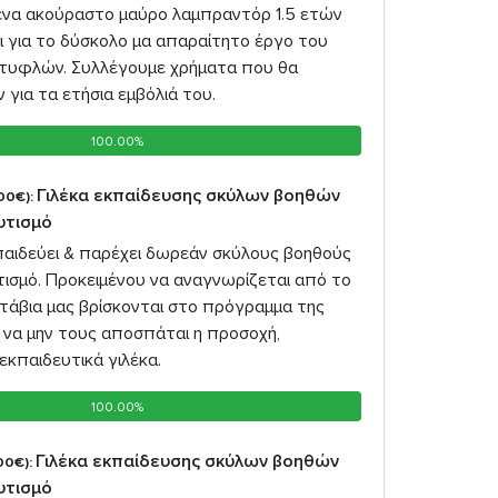
 ένα ακούραστο μαύρο λαμπραντόρ 1.5 ετών
ι για το δύσκολο μα απαραίτητο έργο του
τυφλών. Συλλέγουμε χρήματα που θα
 για τα ετήσια εμβόλιά του.
100.00%
100.00%
Γιλέκα εκπαίδευσης σκύλων βοηθών
00€):
αυτισμό
παιδεύει & παρέχει δωρεάν σκύλους βοηθούς
υτισμό. Προκειμένου να αναγνωρίζεται από το
υτάβια μας βρίσκονται στο πρόγραμμα της
 να μην τους αποσπάται η προσοχή,
εκπαιδευτικά γιλέκα.
100.00%
100.00%
Γιλέκα εκπαίδευσης σκύλων βοηθών
00€):
αυτισμό