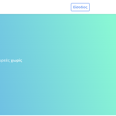
Είσοδος
ωρεές
χωρίς