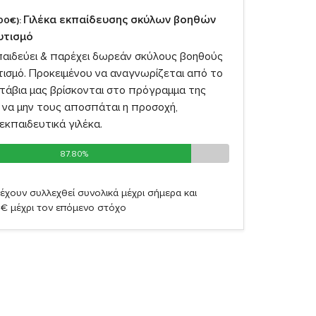
Γιλέκα εκπαίδευσης σκύλων βοηθών
00€):
αυτισμό
παιδεύει & παρέχει δωρεάν σκύλους βοηθούς
υτισμό. Προκειμένου να αναγνωρίζεται από το
υτάβια μας βρίσκονται στο πρόγραμμα της
 να μην τους αποσπάται η προσοχή,
εκπαιδευτικά γιλέκα.
87.80%
87.80%
έχουν συλλεχθεί συνολικά μέχρι σήμερα και
2€ μέχρι τον επόμενο στόχο