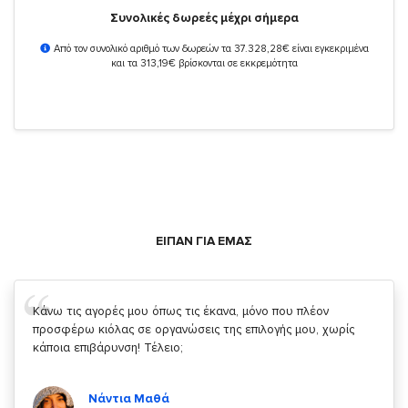
Συνολικές δωρεές μέχρι σήμερα
Από τον συνολικό αριθμό των δωρεών τα 37.328,28€ είναι εγκεκριμένα
και τα 313,19€ βρίσκονται σε εκκρεμότητα
ΕΙΠΑΝ ΓΙΑ ΕΜΑΣ
Σας ευχαριστώ που μας δίνετε την δυνατότητα να κάνουμε
κάτι!
Κυριάκος Τσίγκρος
Χρήστης του
YouBeHero