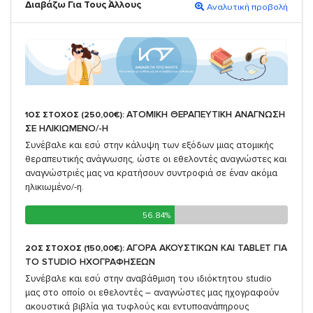
Διαβάζω Για Τους Άλλους
Αναλυτική προβολή
ΑΤΟΜΙΚΗ ΘΕΡΑΠΕΥΤΙΚΗ ΑΝΑΓΝΩΣΗ
1ΟΣ ΣΤΟΧΟΣ (250,00€):
ΣΕ ΗΛΙΚΙΩΜΕΝΟ/-Η
Συνέβαλε και εσύ στην κάλυψη των εξόδων μιας ατομικής
θεραπευτικής ανάγνωσης, ώστε οι εθελοντές αναγνώστες και
αναγνώστριές μας να κρατήσουν συντροφιά σε έναν ακόμα
ηλικιωμένο/-η.
56.84%
56.84%
ΑΓΟΡΑ ΑΚΟΥΣΤΙΚΩΝ ΚΑΙ TABLET ΓΙΑ
2ΟΣ ΣΤΟΧΟΣ (150,00€):
TO STUDIO ΗΧΟΓΡΑΦΗΣΕΩΝ
Συνέβαλε και εσύ στην αναβάθμιση του ιδιόκτητου studio
μας στο οποίο οι εθελοντές – αναγνώστες μας ηχογραφούν
ακουστικά βιβλία για τυφλούς και εντυποανάπηρους