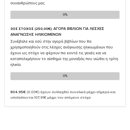
συνανθρώπους μας.
0%
0%
ΑΓΟΡΑ ΒΙΒΛΙΩΝ ΓΙΑ ΛΕΣΧΕΣ
3ΟΣ ΣΤΟΧΟΣ (250,00€):
ΑΝΑΓΝΩΣΗΣ ΗΛΙΚΙΩΜΕΝΩΝ
Συνέβαλε και εσύ στην αγορά βιβλίων που θα
χρησιμοποιηθούν στις λέσχες ανάγνωσης ηλικιωμένων που
έχουν ως στόχο να φέρουν πιο κοντά τις γενιές και να
καταπολεμήσουν το αίσθημα της μοναξιάς που νιώθει η τρίτη
ηλικία.
0%
0%
804,95€
(0,00€)
έχουν συλλεχθεί συνολικά μέχρι σήμερα και
υπολείπονται 107,91€ μέχρι τον επόμενο στόχο