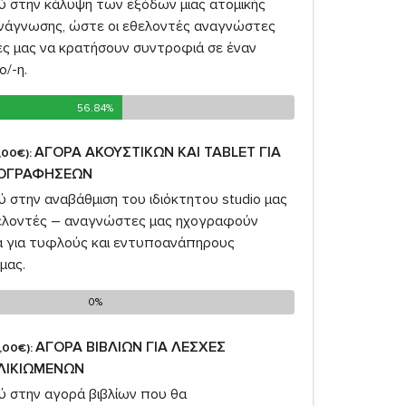
σύ στην κάλυψη των εξόδων μιας ατομικής
νάγνωσης, ώστε οι εθελοντές αναγνώστες
ές μας να κρατήσουν συντροφιά σε έναν
ο/-η.
56.84%
56.84%
ΑΓΟΡΑ ΑΚΟΥΣΤΙΚΩΝ ΚΑΙ TABLET ΓΙΑ
,00€):
ΧΟΓΡΑΦΗΣΕΩΝ
ύ στην αναβάθμιση του ιδιόκτητου studio μας
θελοντές – αναγνώστες μας ηχογραφούν
ία για τυφλούς και εντυποανάπηρους
μας.
0%
0%
ΑΓΟΡΑ ΒΙΒΛΙΩΝ ΓΙΑ ΛΕΣΧΕΣ
,00€):
ΛΙΚΙΩΜΕΝΩΝ
ύ στην αγορά βιβλίων που θα