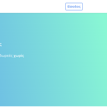
Είσοδος
ς
 δωρεές
χωρίς