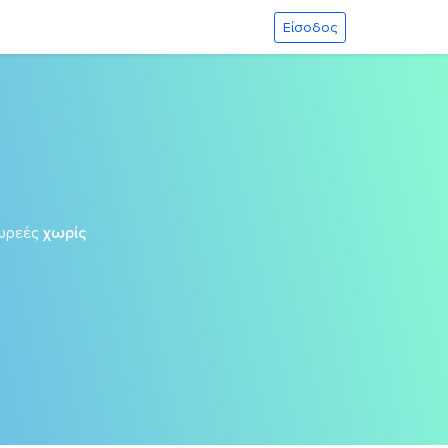
Είσοδος
ωρεές
χωρίς