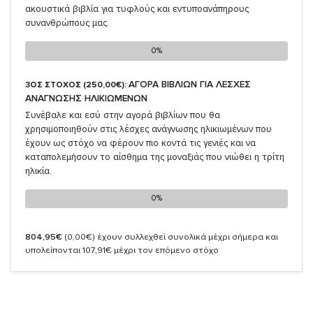
ακουστικά βιβλία για τυφλούς και εντυποανάπηρους
συνανθρώπους μας.
0%
0%
ΑΓΟΡΑ ΒΙΒΛΙΩΝ ΓΙΑ ΛΕΣΧΕΣ
3ΟΣ ΣΤΟΧΟΣ (250,00€):
ΑΝΑΓΝΩΣΗΣ ΗΛΙΚΙΩΜΕΝΩΝ
Συνέβαλε και εσύ στην αγορά βιβλίων που θα
χρησιμοποιηθούν στις λέσχες ανάγνωσης ηλικιωμένων που
έχουν ως στόχο να φέρουν πιο κοντά τις γενιές και να
καταπολεμήσουν το αίσθημα της μοναξιάς που νιώθει η τρίτη
ηλικία.
0%
0%
804,95€
(0,00€)
έχουν συλλεχθεί συνολικά μέχρι σήμερα και
υπολείπονται 107,91€ μέχρι τον επόμενο στόχο