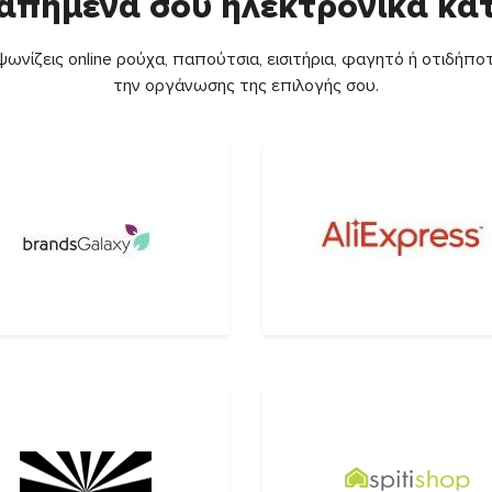
απημένα σου ηλεκτρονικά κ
ωνίζεις online ρούχα, παπούτσια, εισιτήρια, φαγητό ή οτιδήποτ
την οργάνωσης της επιλογής σου.