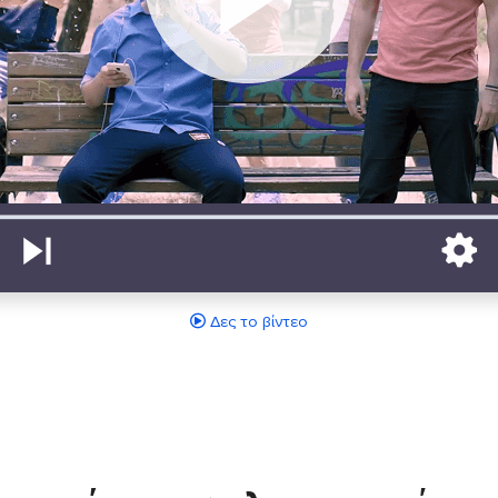
Δες το βίντεο