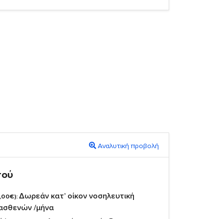
Αναλυτική προβολή
πού
Δωρεάν κατ’ οίκον νοσηλευτική
,00€):
 ασθενών /μήνα