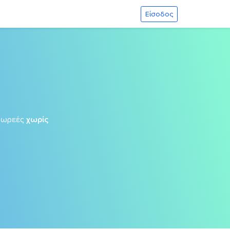
Είσοδος
δωρεές
χωρίς