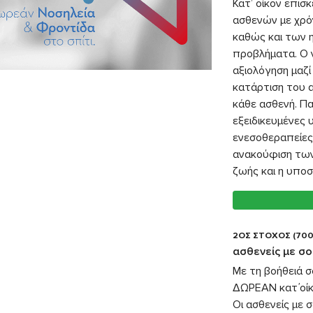
Κατ’ οίκον επισ
ασθενών με χρόν
καθώς και των η
προβλήματα. Ο 
αξιολόγηση μαζί
κατάρτιση του α
κάθε ασθενή. Πα
εξειδικευμένες 
ενεσοθεραπείες,
ανακούφιση των
ζωής και η υποσ
2ΟΣ ΣΤΟΧΟΣ (700
ασθενείς με σ
Με τη βοήθειά 
ΔΩΡΕΑΝ κατ΄οίκ
Οι ασθενείς με 